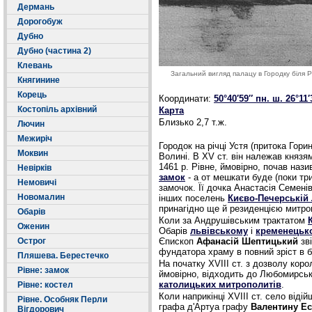
Дермань
Дорогобуж
Дубно
Дубно (частина 2)
Клевань
Загальний вигляд палацу в Городку біля 
Княгинине
Корець
Координати:
50°40′59″ пн. ш.
26°11′
Костопіль архівний
Карта
Близько 2,7 т.ж.
Лючин
Межиріч
Городок на річці Устя (притока Гори
Моквин
Волині. В XV ст. він належав княз
1461 р. Рівне, ймовірно, почав наз
Невірків
замок
- а от мешкати буде (поки тр
Немовичі
замочок. Її дочка Анастасія Семені
Новомалин
інших поселень
Києво-Печерській 
принагідно ще й резиденцією митро
Обарів
Коли за Андрушівським трактатом
Оженин
Обарів
львівському
і
кременецьк
Острог
Єпископ
Афанасій Шептицький
зв
фундатора храму в повний зріст в б
Пляшева. Берестечко
На початку XVIII ст. з дозволу коро
Рівне: замок
ймовірно, відходить до Любомирськ
католицьких митрополитів
.
Рівне: костел
Коли наприкінці XVIII ст. село віді
Рівне. Особняк Перли
графа д'Артуа графу
Валентину Ес
Вігдорович