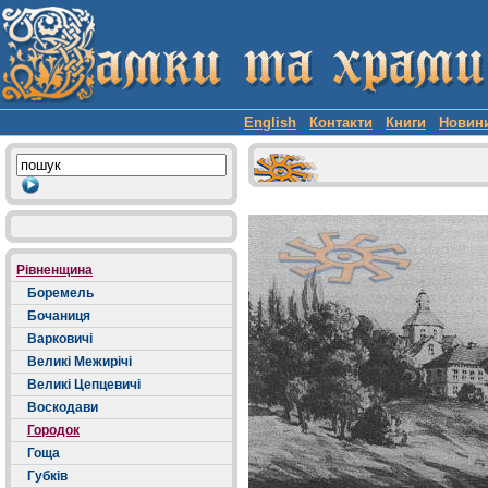
English
Контакти
Книги
Новин
Рівненщина
Боремель
Бочаниця
Варковичі
Великі Межирічі
Великі Цепцевичі
Воскодави
Городок
Гоща
Губків