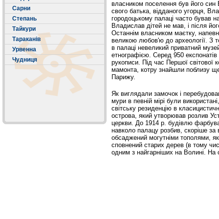
власником поселення був його син В
Сарни
свого батька, відданого угорця, Вл
городоцькому палаці часто бував 
Степань
Владислав дітей не мав, і після йо
Тайкури
Останнім власником маєтку, напевн
Тараканів
великою любов'ю до археології. З то
в палаці невеликий приватний музей
Урвенна
етнографією. Серед 950 експонатів
Чудниця
рукописи. Під час Першої світової к
мамонта, котру знайшли поблизу ще 
Парижу.
Як виглядали замочок і перебудован
мури в певній мірі були використані
світську резиденцію в класицистич
острова, який утворював розлив Уст
церкви. До 1914 р. будівлю фарбува
навколо палацу розбив, скоріше за 
обсаджений могутніми тополями, які
сповнений старих дерев (в тому числ
одним з найгарніших на Волині. На 