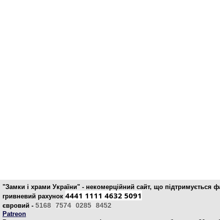
"Замки і храми України" - некомерційний cайт, що підтримується 
4441 1111 4632 5091
гривневий рахунок
5168
7574
0285
8452
євровий -
Patreon