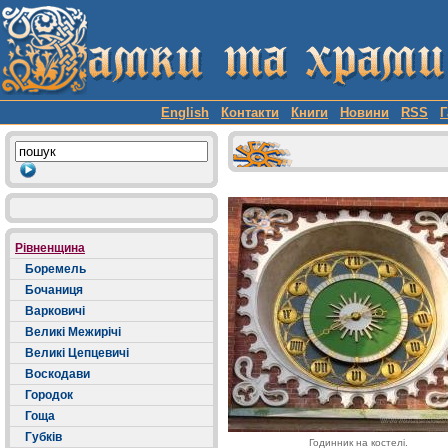
English
Контакти
Книги
Новини
RSS
Г
Рівненщина
Боремель
Бочаниця
Варковичі
Великі Межирічі
Великі Цепцевичі
Воскодави
Городок
Гоща
Губків
Годинник на костелі.