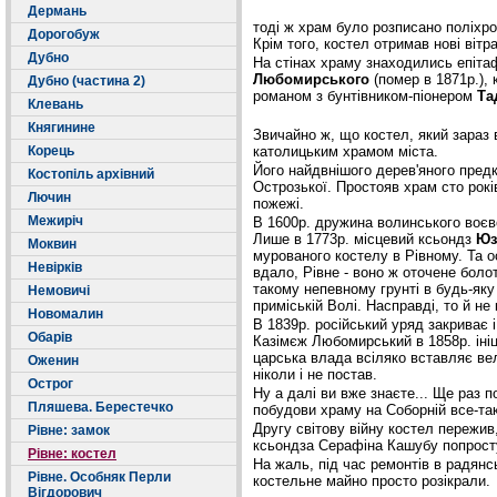
Дермань
тоді ж храм було розписано поліхр
Дорогобуж
Крім того, костел отримав нові вітра
Дубно
На стінах храму знаходились епітаф
Любомирського
(помер в 1871р.)
Дубно (частина 2)
романом з бунтівником-піонером
Та
Клевань
Княгинине
Звичайно ж, що костел, який зараз 
Корець
католицьким храмом міста.
Його найдвнішого дерев'яного пред
Костопіль архівний
Острозької. Простояв храм сто років
Лючин
пожежі.
Межиріч
В 1600р. дружина волинського воє
Лише в 1773р. місцевий ксьондз
Юз
Моквин
мурованого костелу в Рівному. Та о
Невірків
вдало, Рівне - воно ж оточене бол
такому непевному грунті в будь-яку
Немовичі
приміській Волі. Насправді, то й не 
Новомалин
В 1839р. російський уряд закриває 
Обарів
Казімєж Любомирський в 1858р. ініц
царська влада всіляко вставляє ве
Оженин
ніколи і не постав.
Острог
Ну а далі ви вже знаєте... Ще раз 
Пляшева. Берестечко
побудови храму на Соборній все-так
Другу світову війну костел пережив
Рівне: замок
ксьондза Серафіна Кашубу попросту
Рівне: костел
На жаль, під час ремонтів в радянс
Рівне. Особняк Перли
костельне майно просто розікрали.
Вігдорович