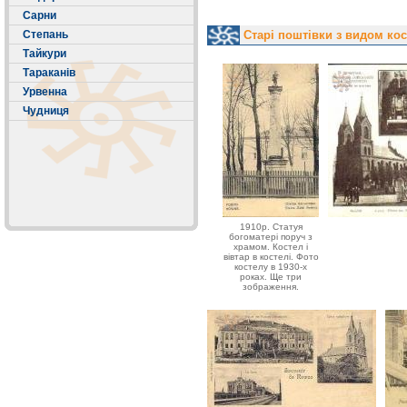
Сарни
Степань
Старі поштівки з видом кос
Тайкури
Тараканів
Урвенна
Чудниця
1910р. Статуя
богоматері поруч з
храмом. Костел і
вівтар в костелі. Фото
костелу в 1930-х
роках. Ще три
зображення.