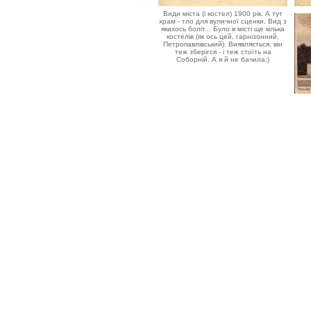
Види міста (і костел) 1900 рік. А тут
храм - тло для вуличної сценки. Вид з
якихось боліт... Було в місті ще кілька
костелів (як ось цей, гарнізонний,
Петропавлівський). Виявляється, він
теж зберігся - і теж стоїть на
Соборній. А я й не бачила:)