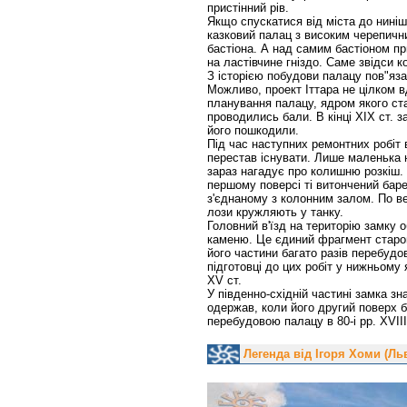
пристінний рів.
Якщо спускатися від міста до нині
казковий палац з високим черепичн
бастіона. А над самим бастіоном 
на ластівчине гніздо. Саме звідси 
З історією побудови палацу пов"яза
Можливо, проект Іттара не цілком 
планування палацу, ядром якого ст
проводились бали. В кінці ХІХ ст. з
його пошкодили.
Під час наступних ремонтних робіт в
перестав існувати. Лише маленька н
зараз нагадує про колишню розкіш.
першому поверсі ті витончений бар
з'єднаному з колонним залом. По ве
лози кружляють у танку.
Головний в'їзд на територію замку 
каменю. Це єдиний фрагмент старого
його частини багато разів перебудов
підготовці до цих робіт у нижньому
XV ст.
У південно-східній частині замка з
одержав, коли його другий поверх б
перебудовою палацу в 80-і рр. XVIII
Легенда від Ігоря Хоми (Льв