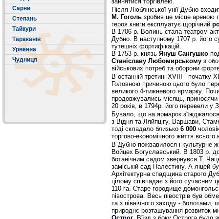
зайнятися торгівлею.
Сарни
Після Люблінської унії Дубно входи
М. Гоголь
зробив це місце ареною п
Степань
героя книги експлуатує щорічний
р
Тайкури
В 1706 р. Волинь стала театром акт
Дубно. В наступному 1707 р. його с
Тараканів
тутешніх фортифікацій.
Урвенна
В 1753 р. князь
Януш Сангушко
под
Чудниця
Станіславу Любомирському
з обо
військових потреб та оборони форте
В останній третині XVIII - початку 
Головною причиною цього було перев
великого 4-тижневого ярмарку. Почи
продовжувались місяць, приносячи 
20 років, в 1794р. його перевели у 
Бувало, що на ярмарок з'їжджалося д
з Відня та Ляйпцігу, Варшави, Ста
тоді складало близько
6 000
чоловік
торгово-економічного життя всього
В Дубно пожвавилося і культурне ж
Bойцех Богуславський. В 1803 р. д
ботанічним садом звернувся Т. Чацки
заміській сад Палестину. А ліцей б
Архітектурна спадщина старого Дубн
цілому співпадає з його сучасним 
110 га. Старе городище домонгольсь
півострова. Весь півострів був обме
та з північного заходу - болотами,
природнє розташування розвиток мі
Острог
. В'їзд з боку Острога було 