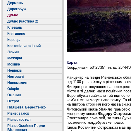
Дермань
Дорогобуж
Дубно
Дубно (частина 2)
Клевань
Княгинине
Корець
Костопіль архівний
Лючин
Межиріч
Карта
Моквин
Координати: 50°23′35″ пн. ш. 25°44′0
Невірків
Немовичі
Райцентр на півдні Рівненської обл
під 1100 р. в зв'язку з рішенням віті
Новомалин
Вигідне розташування на перехресті
Обарів
місто в ті далекі часи помітним п
Оженин
Дорогобужа і займало той відносно 
кам'яні стіни могутнього замку. Та 
Острог
на півтора сторіччя його назва зника
Пляшева. Берестечко
Литовський князь
Ягайло
грамотою 
Рівне: замок
місцевому князю
Федору Oстрозь
Олександра привілей, за яким Дубн
Рівне: костел
поселенню магдебурзьке право.
Рівне. Особняк Перли
Князь Костянтин Острозький мав пр
Вігдорович