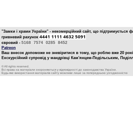
"Замки і храми України" - некомерційний cайт, що підтримується 
4441 1111 4632 5091
гривневий рахунок
5168
7574
0285
8452
євровий -
Patreon
Ваш внесок допоможе не зневіритися в тому, що роблю вже 20 рокі
Екскурсійний супровід у мандрівці Кам'янцем-Подільським, Поділ
© All rights reserved.
Всі права на матеріали охороняються у відповідності до законодавства України.
Будь-яке використання матеріалів сайту можливе лише за попередньою узгодженністю