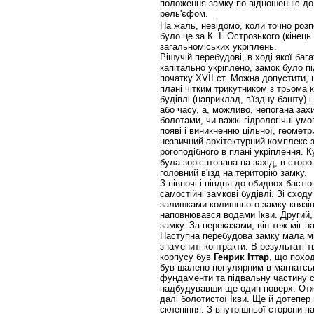
положення замку по відношенню до 
рель'єфом.
На жаль, невідомо, коли точно роз
було це за К. І. Острозького (кінець
загальноміських укріплень.
Рішучій перебудові, в ході якої баг
капітально укріпленo, замок було п
початку XVII ст. Можна допустити,
плані чітким трикутником з трьома к
будівлі (наприклад, в'їздну башту) 
або часу, а, можливо, непогана зах
болотами, чи важкі гідрологічні ум
появі і виникненню цільної, геомет
незвичний архітектурний комплекс з
рогоподібного в плані укріплення. 
була зорієнтована на захід, в сторо
головний в'їзд на територію замку.
З півночі і півдня до обидвох басті
самостійні замкові будівлі. Зі сход
залишками колишнього замку князів
наповнювався водами Ікви. Другий, 
замку. За переказами, він теж міг 
Наступна перебудова замку мала міс
знамениті контракти. В результаті
корпусу був
Генрик Іттар
, що поход
був шалено популярним в магнатсь
фундаменти та підвальну частину ста
надбудувавши ще один поверх. Отже
далі болотистої Ікви. Ще й дотепер
склепіння. З внутрішньої сторони п