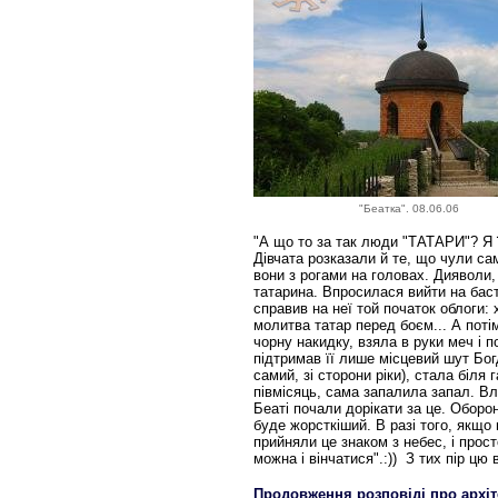
"Беатка". 08.06.06
"А що то за так люди "ТАТАРИ"? Я ї
Дівчата розказали й те, що чули са
вони з рогами на головах. Дияволи
татарина. Впросилася вийти на баст
справив на неї той початок облоги: 
молитва татар перед боєм... А поті
чорну накидку, взяла в руки меч і п
підтримав її лише місцевий шут Бог
самий, зі сторони ріки), стала біл
півмісяць, сама запалила запал. В
Беаті почали дорікати за це. Оборон
буде жорсткіший. В разі того, якщо
прийняли це знаком з небес, і прос
можна і вінчатися".:)) З тих пір цю
Продовження розповіді про архіт