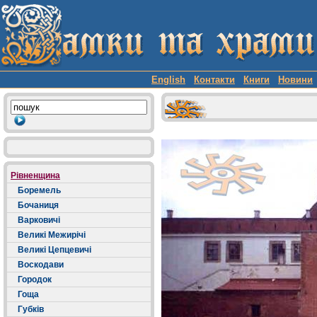
English
Контакти
Книги
Новини
Рівненщина
Боремель
Бочаниця
Варковичі
Великі Межирічі
Великі Цепцевичі
Воскодави
Городок
Гоща
Губків