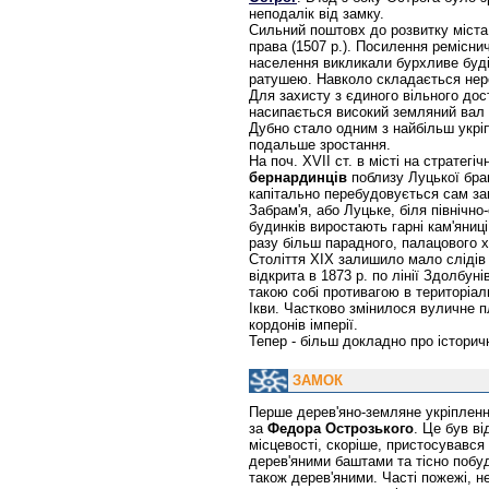
неподалік від замку.
Сильний поштовх до розвитку міста 
права (1507 р.). Посилення ремісни
населення викликали бурхливе буді
ратушею. Навколо складається нер
Для захисту з єдиного вільного дос
насипається високий земляний вал
Дубно стало одним з найбільш укрі
подальше зростання.
На поч. XVII ст. в місті на стратег
бернардинців
поблизу Луцької бра
капітально перебудовується сам зам
Забрам'я, або Луцьке, біля північно
будинків виростають гарні кам'яни
разу більш парадного, палацового х
Століття ХІХ залишило мало слідів 
відкрита в 1873 р. по лінії Здолбуні
такою собі противагою в територіа
Ікви. Частково змінилося вуличне п
кордонів імперії.
Тепер - більш докладно про історичн
ЗАМОК
Перше дерев'яно-земляне укріпленн
за
Федора Острозького
. Це був в
місцевості, скоріше, пристосувався
дерев'яними баштами та тісно побу
також дерев'яними. Часті пожежі, не