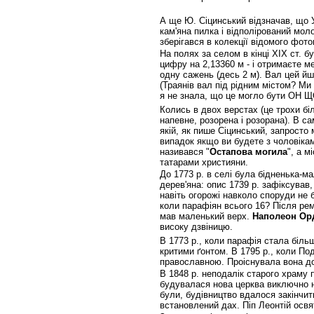
А ще Ю. Сіцинський відзначав, що У
кам'яна пилка і відполірований мол
зберігався в колекції відомого фот
На полях за селом в кінці ХІХ ст. б
цифру на 2,13360 м - і отримаєте м
одну сажень (десь 2 м). Вал цей й
(Траянів вал під рідним містом? Ми
я не знала, що це могло бути ОН ЩО
Колись в двох верстах (це трохи біл
напевне, розорена і розорана). В са
якій, як пише Сіцинський, запросто 
випадок якщо ви будете з чоловікам
називався "
Остапова могила
", а м
татарами християни.
До 1773 р. в селі була бідненька-ма
дерев'яна: опис 1739 р. зафіксував,
навіть огорожі навколо споруди не б
коли парафіян всього 16? Після ре
мав маленький верх.
Наполеон Ор
високу дзвіницю.
В 1773 р., коли парафія стала біль
критими ґонтом. В 1795 р., коли По
православною. Проіснувала вона д
В 1848 р. неподалік старого храму 
будувалася нова церква виключно н
були, будівництво вдалося закінчит
встановлений дах. Піп Леонтій освя