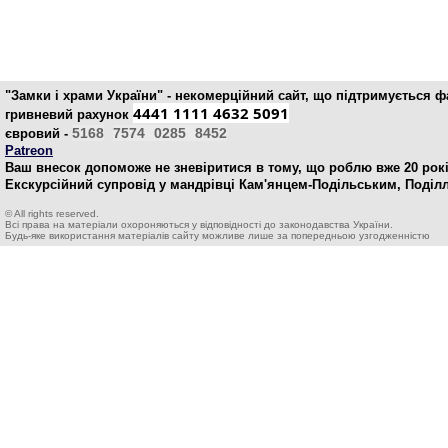
"Замки і храми України" - некомерційний cайт, що підтримується 
4441 1111 4632 5091
гривневий рахунок
5168
7574
0285
8452
євровий -
Patreon
Ваш внесок допоможе не зневіритися в тому, що роблю вже 20 рокі
Екскурсійний супровід у мандрівці Кам'янцем-Подільським, Поділ
© All rights reserved.
Всі права на матеріали охороняються у відповідності до законодавства України.
Будь-яке використання матеріалів сайту можливе лише за попередньою узгодженністю