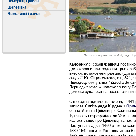
Чемерівці і район
Шепетівка
Ярмолинці і район
Поромна переправа в Усті, вид з Цві
Качорику
зі зобов'язанням постійн
для охорони прикордоння трьох озбр
внески, встановлені раніше. (Цитата
єпархії"
Ю. Сіцинського
, ст., 321,
Пшездецьким у книзі "Zrzodla do dzi
Першоджерело ж належало пану Ра
демонструвалося на археологічній в
Є ще одна відомость, вже від 1441 
записав
Сигізмунду Кірдею
з
Орин
селах Устя та Цвіклівці з Кам'янець
Тут якось незрозуміло, як Устя з 
йшлося лише про Цвіклівці та части
Наступна згадка: 1460 р., коли кам
1530-1542 роки: в Усті числиться 6 п
1565 рік: господаркою села (15 плу