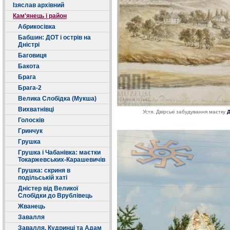
Ізяслав архівний
Кам'янець і район
Абрикосівка
Бабшин: ДОТ і острів на
Дністрі
Баговиця
Бакота
Брага
Брага-2
Велика Слобідка (Мукша)
Вихватнівці
Устя. Двірські забудування маєтку
Д
Голосків
Гринчук
Грушка
Грушка і Чабанівка: маєтки
Токаржевських-Карашевичів
Грушка: скриня в
подільській хаті
Дністер від Великої
Слобідки до Врублівець
Жванець
Завалля
Завалля, Кудринці та Адам