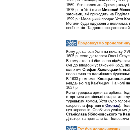
1569: Устя належить Срочицькому і 
1575 р.: в Усті живе
Миколай Меле
загонами, які приходять на Поділл
1599 р.: Мелецький продає Устя
Ко
Могили буди одружені з поляками, і
своїх зятів. Та довго процарювати 
Продовжуємо хронологічну 
Кому дісталося Устя на початку XVII
1605 р. село дісталося Олені Струс
В тому столітті біля села відбулос
був до вподоби устянський брід, як
шляхтич
Стефан Хмелецький
, яки
полон сина та племінника буджацько
В 1633 р.гетьман
Конецьпольськи
невдачею під Кам'янцем. На чолі ян
1637 р.
Коли турецька армія загарбала Поді
вторглися липківські татари, які сл
турецьким ярмом, Устя було головн
охороняла фортеця в
Окопах
). Пол
цих караванів. Особливо успішним дл
Станіслава Яблоновського
та
Каз
Дністер, та прогнали їх. Польським
Тут був чорнокнижник.