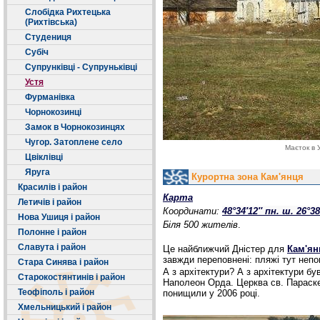
Слобідка Рихтецька
(Рихтівська)
Студениця
Cубіч
Супрунківці - Супруньківці
Устя
Фурманівка
Чорнокозинці
Замок в Чорнокозинцях
Чугор. Затоплене село
Маєток в 
Цвіклівці
Яруга
Курортна зона Кам'янця
Красилів і район
Карта
Летичів і район
Координати:
48°34′12″ пн. ш.
26°38
Нова Ушиця і район
Біля 500 жителів
.
Полонне і район
Славута і район
Це найближчий Дністер для
Кам'ян
завжди переповнені: пляжі тут непог
Стара Синява і район
А з архітектури? А з архітектури бу
Старокостянтинів і район
Наполеон Орда. Церква св. Параске
Теофіполь і район
понищили у 2006 році.
Хмельницький і район