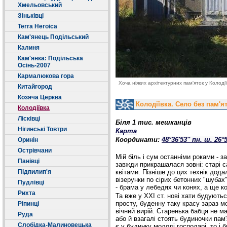
Хмельовський
Зіньківці
Terra Heroica
Кам'янець Подільський
Калиня
Кам'янка: Подільська
Осінь-2007
Кармалюкова гора
Хоча ніяких архітектурних пам'яток у Колодії
Китайгород
Козяча Церква
Колодіївка. Село без пам'я
Колодіївка
Лісківці
Біля 1 тис. мешканців
Нігинські Товтри
Карта
Координати:
Оринін
48°36′53″ пн. ш.
26°5
Острівчани
Мій біль і сум останніми роками - 
Панівці
завжди прикрашалася зовні: старі 
Підпилип'я
квітами. Пізніше до цих технік дода
візерунки по сірих бетонних "шубах"
Пудлівці
- брама у лебедях чи конях, а ще к
Рихта
Та вже у ХХІ ст. нові хати будуютьс
просту, буденну таку красу зараз мо
Ріпинці
вічний вирій. Старенька бабця не м
Руда
або й взагалі стоять будиночки пам'
Слобідка-Малиновецька
є у будинку молоді господарі, то і 