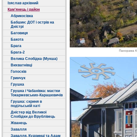
Ізяслав архівний
Кам'янець і район
Абрикосівка
Бабшин: ДОТ і острів на
Дністрі
Баговиця
Бакота
Брага
Панорама Ко
Брага-2
Велика Слобідка (Мукша)
Вихватнівці
Голосків
Гринчук
Грушка
Грушка і Чабанівка: маєтки
Токаржевських-Карашевичів
Грушка: скриня в
подільській хаті
Дністер від Великої
Слобідки до Врублівець
Жванець
Завалля
Завалля, Кудринці та Адам