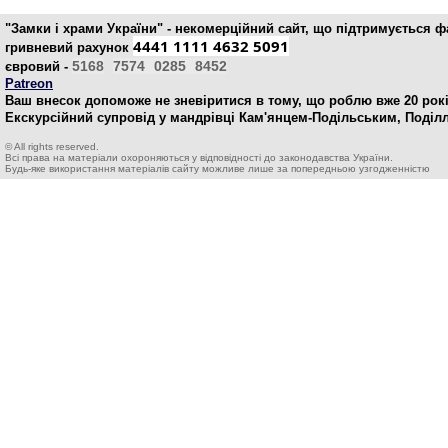
"Замки і храми України" - некомерційний cайт, що підтримується 
4441 1111 4632 5091
гривневий рахунок
5168
7574
0285
8452
євровий -
Patreon
Ваш внесок допоможе не зневіритися в тому, що роблю вже 20 рокі
Екскурсійний супровід у мандрівці Кам'янцем-Подільським, Поділ
© All rights reserved.
Всі права на матеріали охороняються у відповідності до законодавства України.
Будь-яке використання матеріалів сайту можливе лише за попередньою узгодженністю