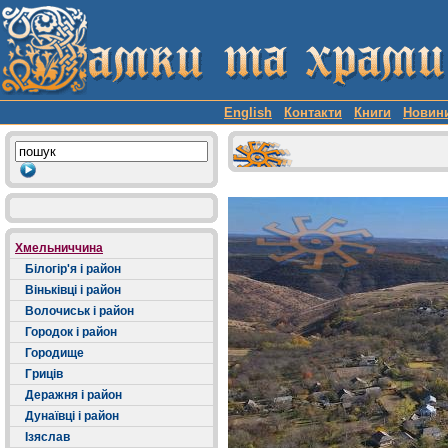
English
Контакти
Книги
Новин
Хмельниччина
Білогір'я і район
Віньківці і район
Волочиськ і район
Городок і район
Городище
Гриців
Деражня і район
Дунаївці і район
Ізяслав