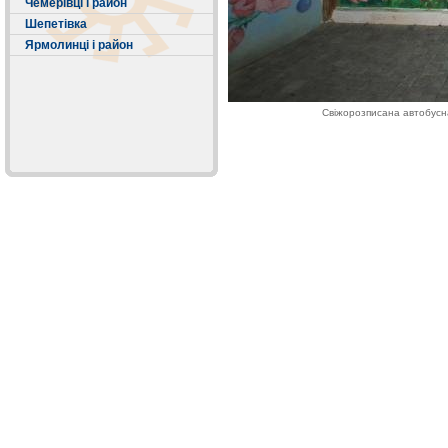
Чемерівці і район
Шепетівка
Ярмолинці і район
Свіжорозписана автобусна