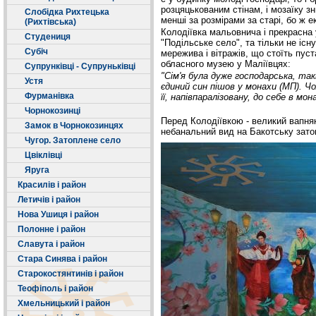
розцяцькованим стінам, і мозаїку з
Слобідка Рихтецька
менші за розмірами за старі, бо ж е
(Рихтівська)
Колодіївка мальовнича і прекрасна у
Студениця
"Подільське село", та тільки не існ
Cубіч
мережива і вітражів, що стоїть пуст
обласного музею у Маліївцях:
Супрунківці - Супруньківці
"Сім'я була дуже господарська, такі
Устя
єдиний син пішов у монахи (МП). Чо
Фурманівка
її, напівпаралізовану, до себе в мо
Чорнокозинці
Перед Колодіївкою - великий вапняк
Замок в Чорнокозинцях
небанальний вид на Бакотську заток
Чугор. Затоплене село
Цвіклівці
Яруга
Красилів і район
Летичів і район
Нова Ушиця і район
Полонне і район
Славута і район
Стара Синява і район
Старокостянтинів і район
Теофіполь і район
Хмельницький і район