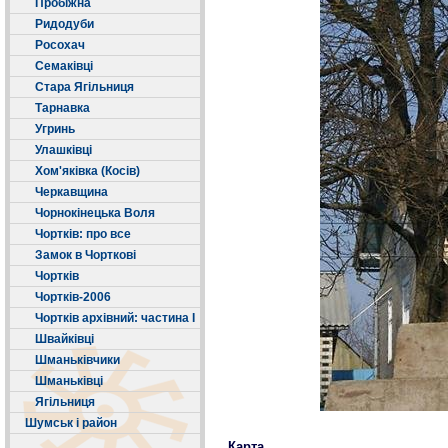
Пробіжна
Ридодуби
Росохач
Семаківці
Стара Ягільниця
Тарнавка
Угринь
Улашківці
Хом'яківка (Косів)
Черкавщина
Чорнокінецька Воля
Чортків: про все
Замок в Чорткові
Чортків
Чортків-2006
Чортків архівний: частина І
Швайківці
Шманьківчики
Шманьківці
Ягільниця
Шумськ і район
Карта