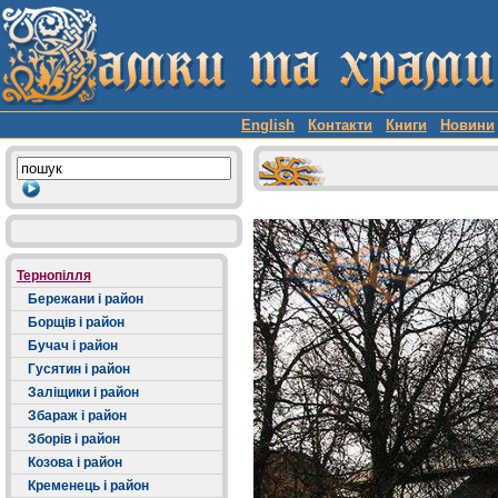
English
Контакти
Книги
Новини
Тернопілля
Бережани і район
Борщів і район
Бучач і район
Гусятин і район
Заліщики і район
Збараж і район
Зборів і район
Козова і район
Кременець і район