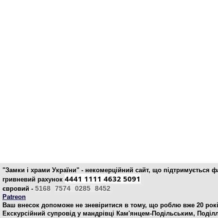
"Замки і храми України" - некомерційний cайт, що підтримується 
4441 1111 4632 5091
гривневий рахунок
5168
7574
0285
8452
євровий -
Patreon
Ваш внесок допоможе не зневіритися в тому, що роблю вже 20 рокі
Екскурсійний супровід у мандрівці Кам'янцем-Подільським, Поділ