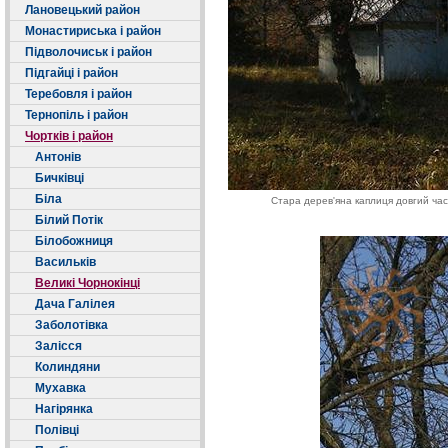
Лановецький район
Монастириська і район
Підволочиськ і район
Підгайці і район
Теребовля і район
Тернопіль і район
Чортків і район
Антонів
Бичківці
Біла
Стара дерев'яна каплиця довгий час
Білий Потік
Білобожниця
Васильків
Великі Чорнокінці
Дача Галілея
Заболотівка
Залісся
Колиндяни
Мухавка
Нагірянка
Полівці