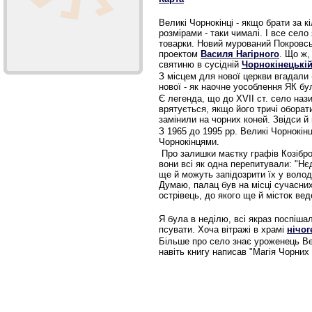
Великі Чорнокінці - якщо брати за кі
розмірами - таки чималі. І все село 
товарки. Новий мурований Покровськ
проектом
Василя Нагірного
. Що ж,
святиню в сусідній
Чорнокінецькій
З місцем для нової церкви вгадали -
нової - як наочне уособлення ЯК бул
Є легенда, що до XVII ст. село наз
врятується, якщо його тричі оборат
замінили на чорних коней. Звідси й 
З 1965 до 1995 рр. Великі Чорнокін
Чорнокінцями.
Про залишки маєтку графів Козібро
вони всі як одна перепитували: "Нє
ще й можуть запідозрити їх у волод
Думаю, палац був на місці сучасних
острівець, до якого ще й місток вед
Я була в неділю, всі якраз поспіш
псувати. Хоча вітражі в храмі
нічог
Більше про село знає уроженець Ве
навіть книгу написав "Магія Чорних К