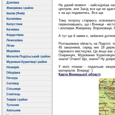
Дзигівка
На даний момент - найсхідніша ча
Жмеринка і район
центром, але Захід все ще не зда
є на що подивитись. Все ще.
Іванів (Янів)
Калинівка
Тому потроху стараюсь освоювати
Капустяни
переконавшись, що і Вінниця - міст
і впоперек Жмеринку. Вороновиця, Н
Качківка
Корделівка
А тут ще й замки є, небачені дотепер
Лемешівка
Розташована область на Поділлі, по
Літин
45 заказників, серед них 18 держ
Марківка
паркового мистецтва. Це якщо вас ц
Озаринцях, Мурованих Куриловцях,
Могилів-Подільський і район
знали! Отакої! Що, знали? Ну добре, 
Муровані Курилівці і район
У моїх планах - подальше зануре
Немирів
матеріалів. Вперед! :)
Ободівка
Карта Вінницької області
Печера
Ситківці
Сільниця
Сокілець
Тиврів і район
Тульчин
Хмільник