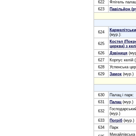
622
Флігель палац
623
Павільйон (р
Кармелітськ
624
(мур.):
Костел (Покр
625
церква) з ке
626
Дзвіниця
(мур
627
Корпус келій (
628
Успенська цер
629
Замок
(мур.)
630
Палац і парк:
631
Палац
(мур.)
Господарськи
632
(мур.)
633
Погріб
(мур.)
634
Парк
Михайлівська