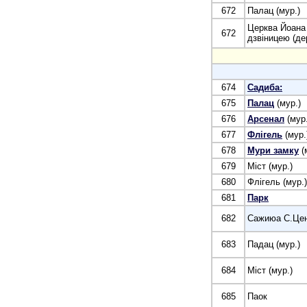
672
Палац (мур.)
Церква Йоана
672
дзвіницею (де
674
Садиба:
675
Палац
(мур.)
676
Арсенал
(мур.
677
Флігель
(мур.
678
Мури замку
(
679
Міст (мур.)
680
Флігель (мур.)
681
Парк
682
Сажиюа С.Цен
683
Падац (мур.)
684
Міст (мур.)
685
Паок