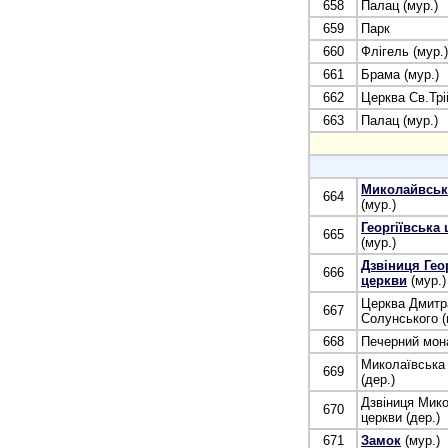
658
Палац (мур.)
659
Парк
660
Флігель (мур.)
661
Брама (мур.)
662
Церква Св.Трій
663
Палац (мур.)
Миколайвськ
664
(мур.)
Георгіївська
665
(мур.)
Дзвіниця Геор
666
церкви
(мур.)
Церква Дмитр
667
Солунського (
668
Печерний мона
Миколаївська
669
(дер.)
Дзвіниця Мико
670
церкви (дер.)
671
Замок
(мур.)