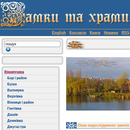
English
Контакти
Книги
Новини
RSS
Вінниччина
Бар і район
Буша
Вапнярка
Верхівка
Вінниця і район
Гонтівка
Дашів
Демківка
Оаза недосліджених замків
Джугастра