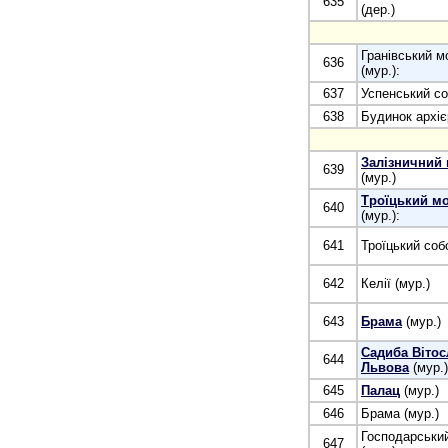
635
(дер.)
Гранівський м
636
(мур.):
637
Успенський со
638
Будинок архіє
Залізничний 
639
(мур.)
Троїцький м
640
(мур.):
641
Троїцький соб
642
Келії (мур.)
643
Брама
(мур.)
Садиба Вітос
644
Львова
(мур.)
645
Палац
(мур.)
646
Брама (мур.)
Господарськи
647