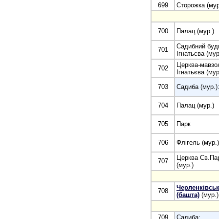
699
Сторожка (мур
700
Палац (мур.)
Садибний буд
701
Ігнатьєва (мур
Церква-мавзо
702
Ігнатьєва (мур
703
Садиба (мур.)
704
Палац (мур.)
705
Парк
706
Флігель (мур.)
Церква Св.Па
707
(мур.)
Черленківсь
708
(башта)
(мур.)
709
Садиба: