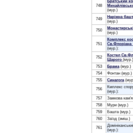
Братський ко
748
Михайлівськ
(мур.)
Наріжна башт
749
(мур.)
Монастирськ
750
(мур.)
Комплекс ко
751
Св.Флоріана
(мур.):
Костел Св.Фл
752
Шарого
(мур.
753
Брама
(мур.)
754
Фонтан (мур.)
755
Синагога
(мур
Кмплекс спор
756
(мур.):
757
Замкова кам'я
758
Мури (мур.)
759
Башта (мур.)
760
Заїзд (зміш.)
Домініканськи
761
(мур.):