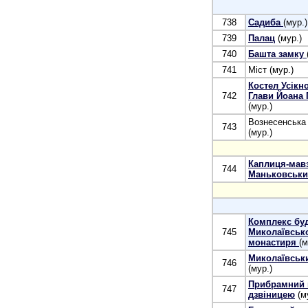
738
Садиба
(мур.)
739
Палац
(мур.)
740
Башта замку
741
Міст (мур.)
Костел Усікн
742
Глави Йоана 
(мур.)
Вознесенська
743
(мур.)
Каплиця-мав
744
Маньковськи
Комплекс бу
745
Миколаївськ
монастиря
(м
Миколаївськ
746
(мур.)
Прибрамний 
747
дзвіницею
(м