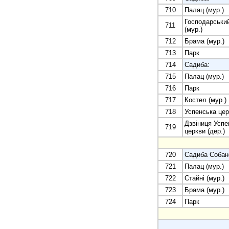
710
Палац (мур.)
Господарськи
711
(мур.)
712
Брама (мур.)
713
Парк
714
Садиба:
715
Палац (мур.)
716
Парк
717
Костел (мур.)
718
Успенська цер
Дзвіниця Успе
719
церкви (дер.)
720
Садиба Собан
721
Палац (мур.)
722
Стайні (мур.)
723
Брама (мур.)
724
Парк