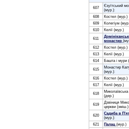
Єзуїтський мо
607
(мур.):
608
Костел (мур.)
609
Колегіум (мур.
610
Келії (мур.)
Домінікансь
611
монастир
(му
612
Костел (мур.)
613
Келії (мур.)
614
Башта і мури 
Монастир Кап
615
(мур.):
616
Костел (мур.)
617
Келії (мур.)
Миколаївська
618
(дер.)
Дзвіниця Мико
619
церкви (зміш.)
Садиба в П'я
620
(мур.):
621
Палац
(мур.)