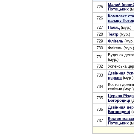
Малий (новий
725
Потоцьких
(м
Комплекс ста
726
палацу Пото
727
Палац
(мур.)
728
Театр
(мур.)
729
Флігель
(мур.
730
Флігель (мур.)
Будинок декаб
731
(мур.)
732
Успенська цер
Дзвіниця Усп
733
церкви
(мур.)
Костел доміні
734
келіями (мур.)
Церква Різдв
735
Богородиці
(
Дзвіниця цер
736
Богородиці
(м
Костел-мавзо
737
Потоцьких
(м