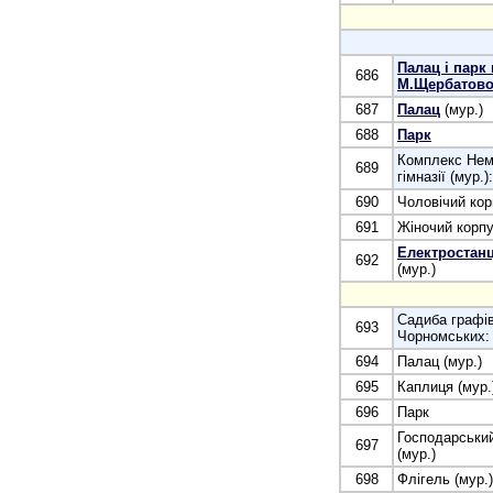
Палац і парк 
686
М.Щербатово
687
Палац
(мур.)
688
Парк
Комплекс Нем
689
гімназії (мур.):
690
Чоловічий кор
691
Жіночий корпу
Електростанц
692
(мур.)
Садиба графі
693
Чорномських:
694
Палац (мур.)
695
Каплиця (мур.
696
Парк
Господарськи
697
(мур.)
698
Флігель (мур.)