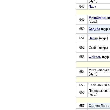
(мур.)
648
Парк
Михайлівськ
649
(дер.)
650
Садиба
(мур.)
651
Палац
(мур.)
652
Стайні (мур.)
653
Флігель
(мур.
Михайлівська
654
(мур.)
655
Залізничний в
Преображенсь
656
(мур.)
657
Садиба Ланге 