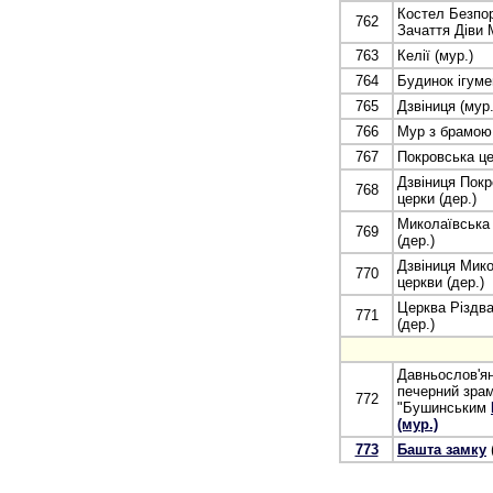
Костел Безпо
762
Зачаття Діви М
763
Келії (мур.)
764
Будинок ігуме
765
Дзвіниця (мур.
766
Мур з брамою 
767
Покровська це
Дзвіниця Покр
768
церки (дер.)
Миколаївська
769
(дер.)
Дзвіниця Мико
770
церкви (дер.)
Церква Різдва
771
(дер.)
Давньослов'я
печерний зрам
772
"Бушинським
(мур.)
773
Башта замку