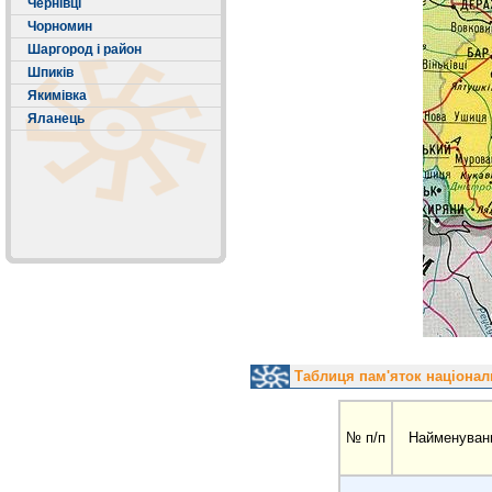
Чернівці
Чорномин
Шаргород і район
Шпиків
Якимівка
Яланець
Таблиця пам'яток націонал
№ п/п
Найменуван