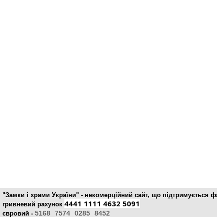
"Замки і храми України" - некомерційний cайт, що підтримується 
4441 1111 4632 5091
гривневий рахунок
5168
7574
0285
8452
євровий -