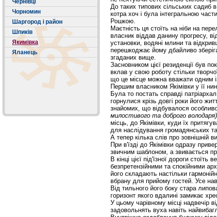
Чернівці
До таких типових сільських садиб в
Чорномин
котра хоч і була інтегральною част
Рошкою.
Шаргород і район
Маєтність ця стоїть на ніби на пер
Шпиків
власник віддав данину прогресу, в
Якимівка
установки, водяні млини та відкривш
перешкоджає йому дбайливо зберіга
Яланець
згаданих вище.
Засновником цієї резиденції був по
вклав у свою роботу стільки творчо
що це місце можна вважати одним і
Першим власником Якімівки у її нин
Була то постать справді патріархал
горнулися крізь довгі роки його жит
знайомих, що відбувалося особливо 
милостивого та доброго володаря
місць, до Якімівки, куди їх притягу
для наслідування громадянських та
А тепер кілька слів про зовнішній в
При в'їзді до Якімівки одразу прив
звичним шаблоном, а звивається п
В кінці цієї під'їзної дороги стоїт
безпретензійними та спокійними арх
його складають настільки гармоній
вбрану для прийому гостей. Усе на
Від тильного його боку стара липов
горизонт якого вдалині замикає хре
У цьому чарівному місці надвечір 
задовольнять вуха навіть найвибаг