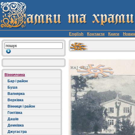
English
Контакти
Книги
Нови
Вінниччина
Бар і район
Буша
Вапнярка
Верхівка
Вінниця і район
Гонтівка
Дашів
Демківка
Джугастра