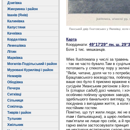
Дзигівка
Жмеринка і район
Іванів (Янів)
Калинівка
Капустяни
Панський двір Гнатовських у Якимівці, коли
Качківка
Карта
Корделівка
49°17′29″ пн. ш.
29°3
Координати:
Лемешівка
Біля 1 тис. мешканців.
Літин
Марківка
Wies Ilustrowana у числі за травен
- так не часто бувало.Там в суціль
Могилів-Подільський і район
потопають у спекотну пору у зелені
Муровані Курилівці і район
"Якби, читаче, доля чи то з потреб
Немирів
Брацлавського воєводства, поблизу 
ваше око було б приємно вражене кр
Ободівка
сусіднім Уманським регіоном з його
Печера
Їх (
старих садиб
) досі чимало, і х
Ситківці
особливо поблизу цукрових заводів
здебільшого банального вигляду, ту
Сільниця
поєднана з вигодами життя, а коли 
Сокілець
постійним гостем.
Помітно, що тут жили люди, які не в
Тиврів і район
там і батьківщина
), а щиро любили
Тульчин
пам’ятали не лише про себе, а й пр
Хмільник
гарно вміли застосовувати принцип «
не нехтуючи естетичною силою при 