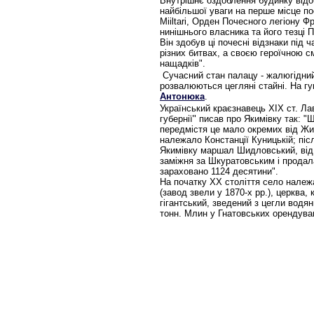
Внутрішнє оздоблення будинку відоб
найбільшої уваги на перше місце пос
Miiltari, Орден Почесного легіону Ф
нинішнього власника та його тезці 
Він здобув ці почесні відзнаки під
різних битвах, а своєю героїчною 
нащадків".
Сучасний стан палацу - жалюгідний
розвалюються цегляні стайні. На г
Антонюка
.
Український краєзнавець ХІХ ст. Ла
губернії" писав про Якимівку так: "
передмістя це мало окремих від Жи
належало Констанції Куницькій; післ
Якимівку маршал Шидловський, від 
заміжня за Шкуратовським і продала
зараховано 1124 десятини".
На початку ХХ століття село належ
(завод звели у 1870-х рр.), церква
гігантський, зведений з цегли водян
тонн. Млин у Гнатовських оренду