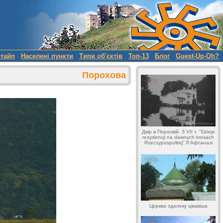
етайп
Населені пункти
Типи об'єктів
Топ-13
Блог
Guest-Up-Oh?
Порохова
Двір в Порховій. З VII т. "Dzieje
rezydencji na dawnych kresach
Rzeczypospolitej" Р.Афтаназі
Церква здалеку цікавіша