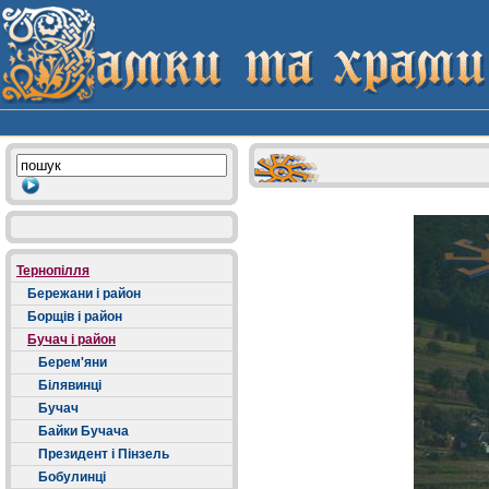
Тернопілля
Бережани і район
Борщів і район
Бучач і район
Берем'яни
Білявинці
Бучач
Байки Бучача
Президент і Пінзель
Бобулинці