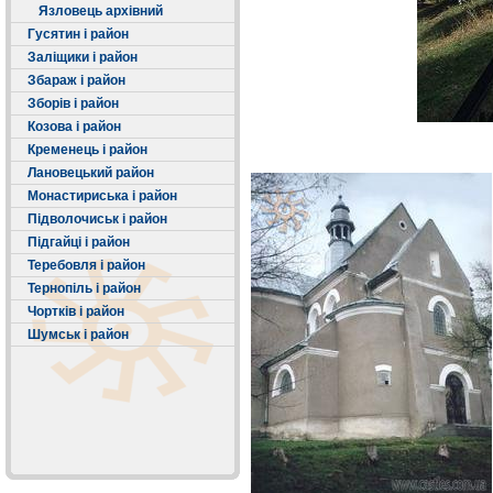
Язловець архівний
Гусятин і район
Заліщики і район
Збараж і район
Зборів і район
Козова і район
Кременець і район
Лановецький район
Монастириська і район
Підволочиськ і район
Підгайці і район
Теребовля і район
Тернопіль і район
Чортків і район
Шумськ і район