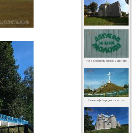
На залізному кіоску у центрі
Кенотаф борцям за волю