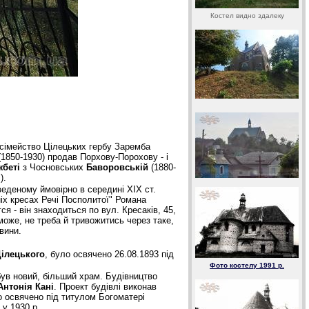
Костел видно здалеку
 сімейство Цілецьких гербу Заремба
(1850-1930) продав Порхову-Порохову - і
беті
з Чосновських
Баворовській
(1880-
.).
еденому ймовірно в середині ХІХ ст.
іх кресах Речі Посполитої" Романа
я - він знаходиться по вул. Кресаків, 45,
може, не треба й тривожитись через таке,
овини.
Цілецького
, було освячено 26.08.1893 під
Фото костелу 1991 р.
був новий, більший храм. Будівництво
Антонія Кані
. Проект будівлі виконав
о освячено під титулом Богоматері
 у 1930 р.