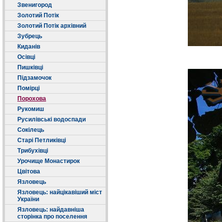
Звенигород
Золотий Потік
Золотий Потік архівний
Зубрець
Киданів
Осівці
Пишківці
Підзамочок
Помірці
Порохова
Рукомиш
Русилівські водоспади
Сокілець
Старі Петликівці
Трибухівці
Урочище Монастирок
Цвітова
Язловець
Язловець: найцікавіший міст
України
Язловець: найдавніша
сторінка про поселення