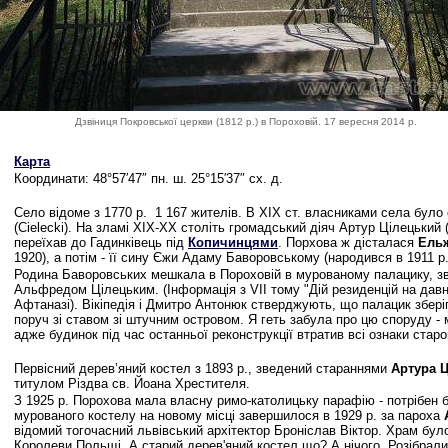
Дзвіниця Покровської церкви (1812 р.) в Пороховій. 17 вересня 2014 р.
Карта
Координати: 48°57′47″ пн. ш. 25°15′37″ сх. д.
Село відоме з 1770 р. 1 167 жителів. В ХІХ ст. власниками села було
(Cielecki). На зламі ХІХ-ХХ століть громадський діяч Артур Цілецький 
переїхав до Гадинківець під
Копичинцями
. Порхова ж дісталася
Ельж
1920), а потім - її сину Єжи Адаму Баворовському (народився в 1911 р
Родина Баворовських мешкала в Пороховій в мурованому палацику, зв
Альфредом Цілецьким. (Інформація з VII тому "Дій резиденцій на давн
Афтаназі). Вікіпедія і Дмитро Антонюк стверджують, що палацик зберігс
поруч зі ставом зі штучним островом. Я геть забула про цю споруду - 
адже будинок під час останньої реконструкції втратив всі ознаки стар
Первісний дерев’яний костел з 1893 р., зведений стараннями
Артура 
титулом Різдва св. Йоана Хрестителя.
З 1925 р. Порохова мала власну римо-католицьку парафію - потрібен 
мурованого костелу на новому місці завершилося в 1929 р. за пароха
відомий тогочасний львівський архітектор Броніслав Віктор. Храм бул
Королеви Польщі. А старий дерев'яний костел що? А нічого. Розібрали