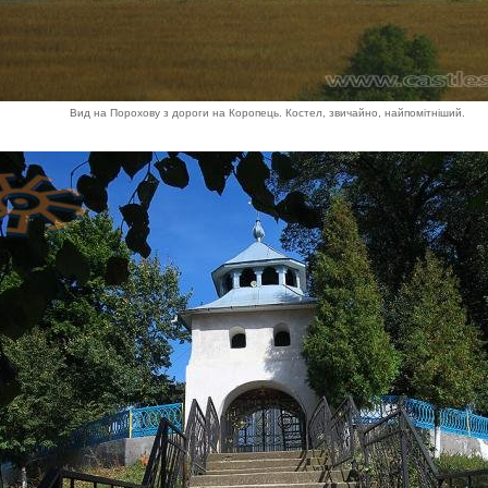
Вид на Порохову з дороги на Коропець. Костел, звичайно, найпомітніший.