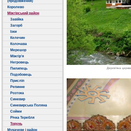
(продовження)
Королево
Міжгірський район
Завійка
Загорб
Ізки
Келечин
Колочава
Мерешор
Міжгір'я
Негровець
Пилипець
Дерев'яна церква
Подобовець
Присліп
Репинне
Розтока
Синевир
Синевирська Поляна
Сойми
Річка Теребля
Торунь
Мукачеве і район