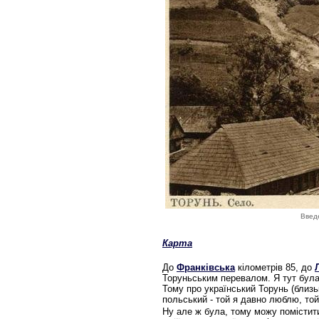
Введе
Карта
До
Франківська
кілометрів 85, до
Торуньським перевалом. Я тут була
Тому про український Торунь (близь
польський - той я давно люблю, той
Ну але ж була, тому можу помістити 