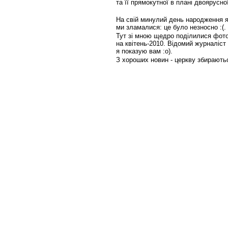
та її прямокутної в плані двоярусної
На свій минулий день народження я
ми зламалися: це було незносно :(.
Тут зі мною щедро поділилися фото 
на квітень-2010. Відомий журналіст
я показую вам :о).
З хороших новин - церкву збираютьс