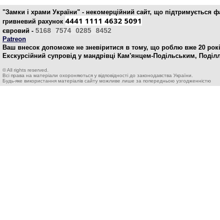
"Замки і храми України" - некомерційний cайт, що підтримується 
4441 1111 4632 5091
гривневий рахунок
5168
7574
0285
8452
євровий -
Patreon
Ваш внесок допоможе не зневіритися в тому, що роблю вже 20 рокі
Екскурсійний супровід у мандрівці Кам'янцем-Подільським, Поділ
© All rights reserved.
Всі права на матеріали охороняються у відповідності до законодавства України.
Будь-яке використання матеріалів сайту можливе лише за попередньою узгодженністю