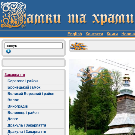
English
Контакти
Книги
Новин
Закарпаття
Берегове і район
Бронецький замок
Великий Березний і район
Вилок
Виноградів
Воловець і район
Довге
Дракула і Закарпаття
Дракула і Закарпаття