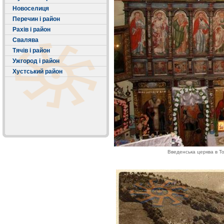
Новоселиця
Перечин і район
Рахів і район
Свалява
Тячів і район
Ужгород і район
Хустський район
Введенська церква в То