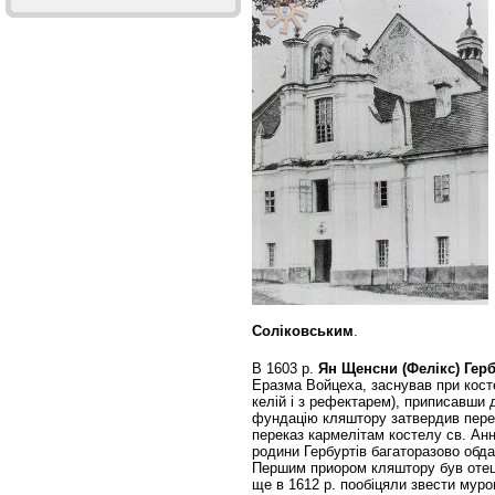
Соліковським
.
В 1603 р.
Ян Щенсни (Фелікс) Герб
Еразма Войцеха, заснував при косте
келій і з рефектарем), приписавши 
фундацію кляштору затвердив пер
переказ кармелітам костелу св. Ан
родини Гербуртів багаторазово об
Першим приором кляштору був оте
ще в 1612 р. пообіцяли звести мур