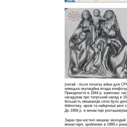
(читай - після початку війни для С
німецька окупаційна влада конфіску
Прикарпаття в 1944 р. комплекс ча
нагадував про татрський напад в 16
більшість мешканців села було деп
бібліотеку, архів та найцінніші речі з
До 1958 р. в монастирі розташовува
Зараз при костелі мешкає молодий 
монастиря, зроблених в 1980-х роках