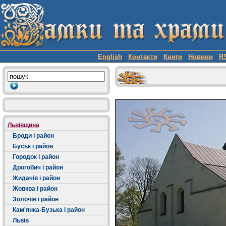
English
Контакти
Книги
Новини
R
Львівщина
Броди і район
Буськ і район
Городок і район
Дрогобич і район
Жидачів і район
Жовква і район
Золочів і район
Кам'янка-Бузька і район
Львів