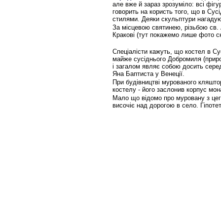
але вже й зараз зрозуміло: всі фіг
говорить на користь того, що в Сус
стилями. Деяки скульптури нагаду
За місцевою святинею, різьбою св.
Кракові (тут покажемо лише фото ск
Спеціалісти кажуть, що костел в С
майже сусіднього Добромиля (прир
і загалом являє собою досить серед
Яна Баптиста у Венеції.
При будівництві мурованого кляшто
костелу - його заслонив корпус мон
Мало що відомо про муровану з це
височіє над дорогою в село. Гіпотет