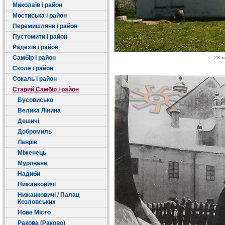
Миколаїв і район
Мостиська і район
Перемишляни і район
Пустомити і район
Радехів і район
Самбір і район
28 к
Сколе і район
Сокаль і район
Старий Самбір і район
Бусовисько
Велика Лінина
Дешичі
Добромиль
Лаврів
Міженець
Муроване
Надиби
Нижанковичі
Нижанковичі / Палац
Козловських
Нове Місто
Ракова (Раково)