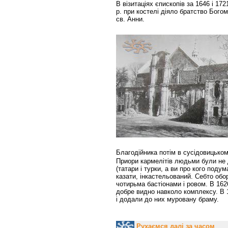
В візитаціях єпископів за 1646 і 17
р. при костелі діяло братство Бого
св. Анни.
Благодійника потім в сусідовицьком
Приори кармелітів людьми були не д
(татари і турки, а ви про кого поду
казати, інкастельований. Себто обо
чотирьма бастіонами і ровом. В 1626
добре видно навколо комплексу. В 
і додали до них муровану браму.
Рухаємся далі за часом