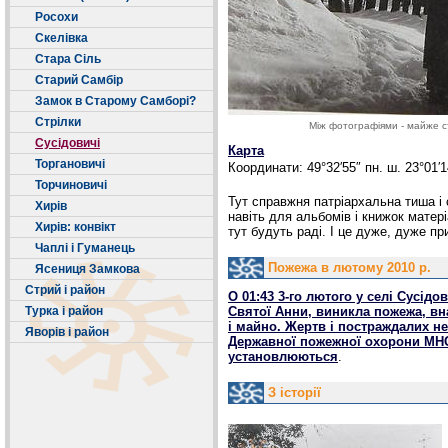
Росохи
Скелівка
Стара Сіль
Старий Самбір
Замок в Старому Самборі?
Стрілки
Між фотографіями - майже с
Сусідовичі
Карта
Торгановичі
Координати: 49°32′55″ пн. ш. 23°01′1
Торчиновичі
Тут справжня патріархальна тиша і с
Хирів
навіть для альбомів і книжок матер
Хирів: конвікт
тут будуть раді. І це дуже, дуже пр
Чаплі і Гуманець
Пожежа в лютому 2010 р.
Ясениця Замкова
Стрий і район
О 01:43 3-го лютого у селі Сусід
Турка і район
Святої Анни, виникла пожежа, вн
і майно. Жертв і постраждалих не
Яворів і район
Державної пожежної охорони МНС.
установлюються
.
З історії