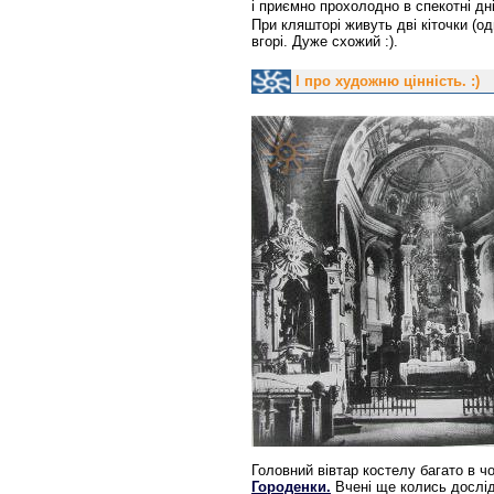
і приємно прохолодно в спекотні дні.
При кляшторі живуть дві кіточки (од
вгорі. Дуже схожий :).
І про художню цінність. :)
Головний вівтар костелу багато в 
Городенки.
Вчені ще колись дослід