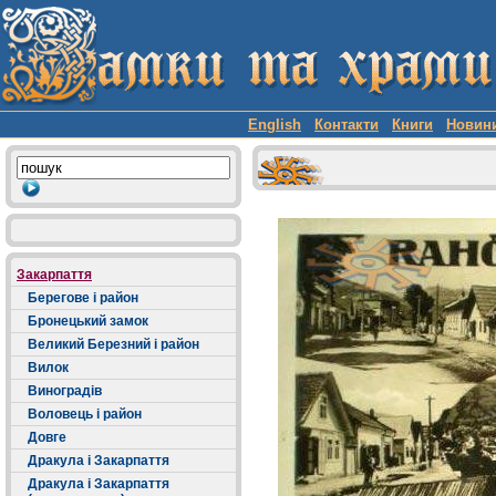
English
Контакти
Книги
Новин
Закарпаття
Берегове і район
Бронецький замок
Великий Березний і район
Вилок
Виноградів
Воловець і район
Довге
Дракула і Закарпаття
Дракула і Закарпаття