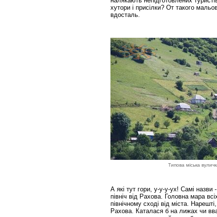
налякають непідготовлених туристів
хутори і присілки? От такого мальо
вдосталь.
Типова міська вуличк
А які тут гори, у-у-у-ух! Самі назви
північ від Рахова. Головна мара всі
північному сході від міста. Нарешті,
Рахова. Каталася б на лижах чи вва