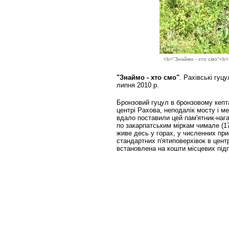
<b>"Знаймо - хто смо"<b>.
"Знаймо - хто смо"
. Рахівські гуц
липня 2010 р.
Бронзовий гуцул в бронзовому кептар
центрі Рахова, неподалік мосту і ме
вдало поставили цей пам'ятник-нага
по закарпатським міркам чимале (17
живе десь у горах, у численних при
стандартних п'ятиповерхівок в центрі
встановлена на кошти місцевих під