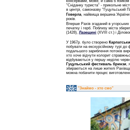
консервами, може, й сама б язиком 
"Сніданку туриста" - прикольне міст
в центрі, самоназву "Гуцульський П
Говерла
, найвища вершина України 
років.
Вперше Рахів згаданий в угорських 
печатку і герб. Поблизу міста збере
(1428),
Лазещині
(XVIII ст.) і Ділово
У 1967р. було створено
Карпатськ
побувати на екскурсійному турі до
подальшого зариблення потоків вир
хто хоче відчути колорит справжньо
відбуваються у першу неділю червн
Гуцульський фестиваль бринзи
, 
збираються на лише жителі Рахівщин
можна побачити процес виготовлення
"Знаймо - хто смо"