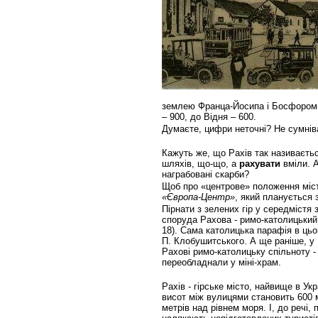
землею Франца-Йосипа і Босфором
– 900, до Відня – 600.
Думаєте, цифри неточні? Не сумніва
Кажуть же, що Рахів так називається
шляхів, що-що, а
рахувати
вміли. А
награбовані скарби?
Щоб про «центрове» положення міст
«Європа-Центр»
, який планується 
Пірнати з зелених гір у середмістя
споруда Рахова - римо-католицький
18). Сама католицька парафія в цьо
П. Клобушитського. А ще раніше, у 
Рахові римо-католицьку спільноту -
переобладнали у міні-храм.
Рахів - гірське місто, найвище в Ук
висот між вулицями становить 600 
метрів над рівнем моря. І, до речі,