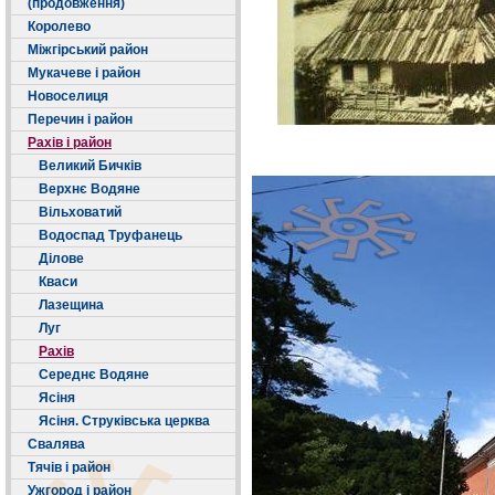
(продовження)
Королево
Міжгірський район
Мукачеве і район
Новоселиця
Перечин і район
Рахів і район
Великий Бичків
Верхнє Водяне
Вільховатий
Водоспад Труфанець
Ділове
Кваси
Лазещина
Луг
Рахів
Середнє Водяне
Ясіня
Ясіня. Струківська церква
Свалява
Тячів і район
Ужгород і район