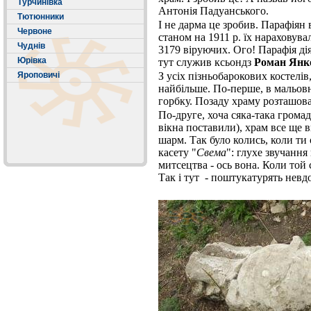
Турчинівка
Антонія Падуанського.
Тютюнники
І не дарма це зробив. Парафіян 
Червоне
станом на 1911 р. їх нараховувал
Чуднів
3179 віруючих. Ого! Парафія дія
Юрівка
тут служив ксьондз
Роман Янк
Яроповичі
З усіх пізньобарокових костелі
найбільше. По-перше, в мальов
горбку. Позаду храму розташова
По-друге, хоча сяка-така громад
вікна поставили), храм все ще 
шарм. Так було колись, коли т
касету "
Свема
": глухе звучання
митсецтва - ось вона. Коли той
Так і тут - поштукатурять невдо