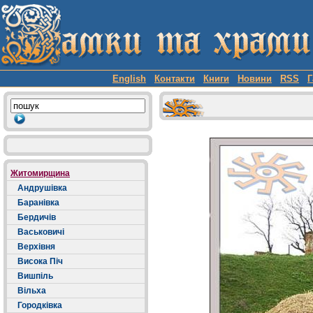
English
Контакти
Книги
Новини
RSS
Г
Житомирщина
Андрушівка
Баранівка
Бердичів
Васьковичі
Верхівня
Висока Піч
Вишпіль
Вільха
Городківка