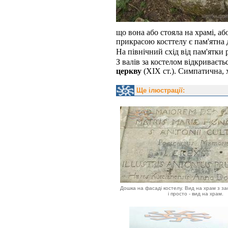
що вона або стояла на храмі, а
прикрасою косттелу є пам'ятна
На північний схід від пам'ятки
З валів за костелом відкриваєт
церкву
(ХІХ ст.). Симпатична, 
Ще ілюстрації:
Дошка на фасаді костелу. Вид на храм з за
і просто - вид на храм.