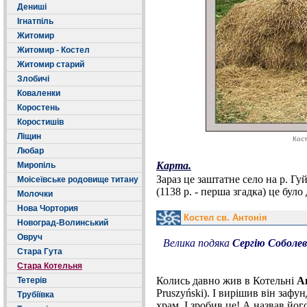
Дениші
Ігнатпіль
Житомир
Житомир - Костел
Житомир старий
Злобичі
Коваленки
Коростень
Коростишів
Ліщин
Кост
Любар
Карта.
Миропіль
Зараз це заштатне село на р. Г
Моісеївське родовище титану
(1138 р. - перша згадка) це бул
Молочки
Нова Чортория
Костел св. Антонія
Новоград-Волинський
Овруч
Велика подяка
Сергію Соболе
Стара Гута
Стара Котельня
Колись давно жив в Котельні
А
Тетерів
Pruszyński). І вирішив він зафу
Трубіївка
храм. І зробив це! А назвав його