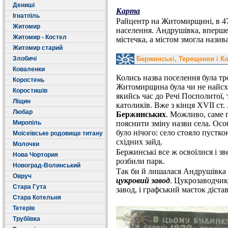
Дениші
Карта
Ігнатпіль
Райцентр на Житомирщині, в 47 к
Житомир
населення. Андрушівка, вперше з
Житомир - Костел
містечка, а містом змогла назива
Житомир старий
Злобичі
Бержинські, Терещенки і К
Коваленки
Колись назва поселення була тр
Коростень
Житомирщина була чи не найсх
Коростишів
якийсь час до Речі Посполитої, ту
Ліщин
католиків. Вже з кінця XVII ст.
Любар
Бержинських
. Можливо, саме
Миропіль
пояснити зміну назви села. Ос
було нічого: село стояло пустко
Моісеївське родовище титану
східних зайд.
Молочки
Бержинські все ж освоїлися і зв
Нова Чортория
розбили парк.
Новоград-Волинський
Так би й лишалася Андрушівка с
Овруч
цукровий завод
. Цукрозаводчик
Стара Гута
завод, і графський маєток дістав
Стара Котельня
Тетерів
Трубіївка