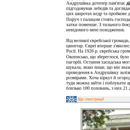
Андрушівка дотепер пам'ятає
ді
підгодовував лебедів та догляда
цих широтах кедр та пробкове д
Поруч з палацом стоять господар
хатки поменше. З тильного бок
невідомого мені походження.
Від великої єврейської громади
цвинтар. Євреї вперше з'явилися
Росії. На 1926 р. єврейська гром
Окописько, що збереглося, було 
пагорбі. Остання хасидська мог
шукала, знаю лише, що він знахо
проведення в Андрушівку залізн
розмірами. Хоча кіркут й огоро
туди можна зайти і поблукати 
близько 100 поховань, з них 21 
Ще ілюстрації