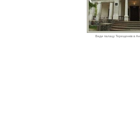
Види палацу Терещенків в Ан