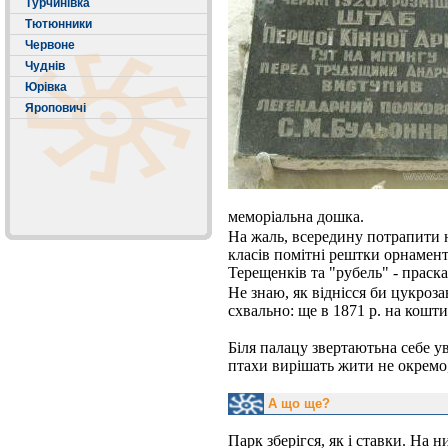
Турчинівка
Тютюнники
Червоне
Чуднів
Юрівка
Яроповичі
меморіальна дошка.
На жаль, всередину потрапити н
класів помітні рештки орнамент
Терещенків та "рубель" - праска
Не знаю, як віднісся би цукроза
схвально: ще в 1871 р. на кошт
Біля палацу звертаютьна себе у
птахи вирішать жити не окремо,
А що ще?
Парк зберігся, як і ставки. На 