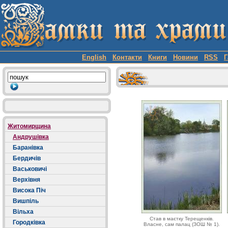
English
Контакти
Книги
Новини
RSS
Г
Житомирщина
Андрушівка
Баранівка
Бердичів
Васьковичі
Верхівня
Висока Піч
Вишпіль
Вільха
Став в маєтку Терещенків.
Городківка
Власне, сам палац (ЗОШ № 1).