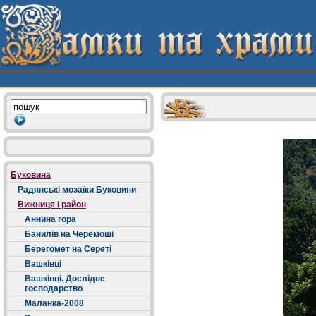
Буковина
Радянські мозаїки Буковини
Вижниця і район
Аннина гора
Банилів на Черемоші
Берегомет на Сереті
Вашківці
Вашківці. Дослідне
господарство
Маланка-2008