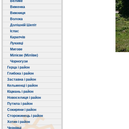
Велике
Виженка
Вижниця
Волока
Долішній Шепіт
Іспас
Карапчів
Лукавці
Мигове
Мілієве (Міліїве)
Чорногузи
Герца і район
Глибока і район
Заставна і район
Кельменці і район
Кіцмань і район
Новоселиця і район
Путила і район
Сокиряни і район
Сторожинець і район
Хотин і район
Чернівці