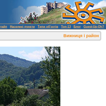
етайп
Населені пункти
Типи об'єктів
Топ-13
Блог
Guest-Up-Oh?
Вижниця і район