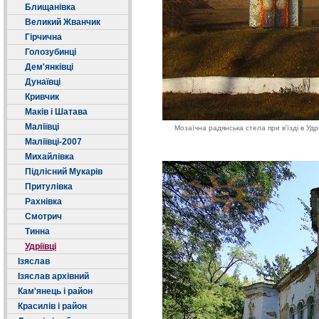
Блищанівка
Великий Жванчик
Гірчична
Голозубинці
Дем'янківці
Дунаївці
Кривчик
Маків і Шатава
Маліївці
Мозаїчна радянська стела при в'їзді в Уд
Маліївці-2007
Михайлівка
Підлісний Мукарів
Притулівка
Рахнівка
Смотрич
Тинна
Удріївці
Ізяслав
Ізяслав архівний
Кам'янець і район
Красилів і район