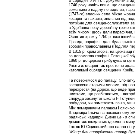
В середині XVIII ст. документи зга
1746 року навіть пише, що священик 
земельного наділу не виділив, параф
(1747-го) власник села Міхал Фран
косарів та пахарів, звільнив від по
потрібне для священослужителя зан
в Удріївцях нову дерев'яну греко-ка
всім миром: щось дали парафіяни, 
Освятив храм у 1750 р. вже інший 
Правда, парафія і далі була крихіт
зробили православним (Поділля пе
В 1815 р. храм згорів, на церквищі 
за допомогою графині Потоцької збу
1860 р. до церкви прибудували цег
Уніати ж місцеві так просто не здав
католицькі обряди священик Крейц.
Та повернімося до палацу. Спочатку
засаджена старими липами, під нога
перехрестя (на дорозі, що веде прав
шляхами, що розбігаються, - пагорб
споруда закинутої школи І-ІІ ступен
побудови, чи пам'ятають панів, чи н
Між помираючим палацом і сяючою, 
Владіміра Ільіча на покоцанному жи
радянські кадаври. Дивно це - я сп
демонтаж шкідливих ідеологів мин
Так як Ю.Сіцинський про палац ні гу
"
Місце для спорудження палацу бул