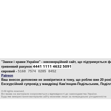
"Замки і храми України" - некомерційний cайт, що підтримується 
4441 1111 4632 5091
гривневий рахунок
5168
7574
0285
8452
євровий -
Patreon
Ваш внесок допоможе не зневіритися в тому, що роблю вже 20 рокі
Екскурсійний супровід у мандрівці Кам'янцем-Подільським, Поділ
© All rights reserved.
Всі права на матеріали охороняються у відповідності до законодавства України.
Будь-яке використання матеріалів сайту можливе лише за попередньою узгодженністю