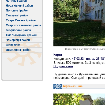
Летичів і район
Нова Ушиця і район
Полонне і район
Славута і район
Стара Синява і район
Старокостянтинів і район
Теофіполь і район
Хмельницький і район
Чемерівці і район
Шепетівка
В неоготичному маєтку Лозинських 
Ярмолинці і район
Карта
Координати:
49°03′23″ пн. ш.
26°48′
Близько 500 жителів. За 3 км від ста
Подільський
.
Ну дивна земля - Дунаївеччина, див
неймовірна. Сьогодні - про самий-с
Афтаназі, ша!