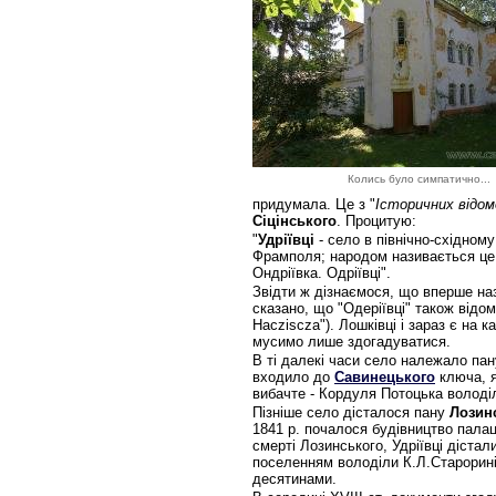
Колись було симпатично...
придумала. Це з "
Історичних відомо
Сіцінського
. Процитую:
"
Удріївці
- село в північно-східному
Фрамполя; народом називається це с
Ондріївка. Одріївці".
Звідти ж дізнаємося, що вперше наз
сказано, що "Одеріївці" також відом
Hacziscza"). Лошківці і зараз є на 
мусимо лише здогадуватися.
В ті далекі часи село належало пан
входило до
Савинецького
ключа, я
вибачте - Кордуля Потоцька володіл
Пізніше село дісталося пану
Лозин
1841 р. почалося будівництво палацу
смерті Лозинського, Удріївці діста
поселенням володіли К.Л.Староринін
десятинами.