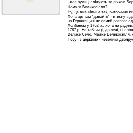
- але вулиці слідують за річкою Ба
Чому ж Великосілля?
Ну, це вже більше так, риторичне п
Хоча що там "давайте" - втисну від
на Герцаївщині це самий розповсю
Холбаном у 1762 р., хоча на радянс
1767 р. На табличці, до речі, ні сло
Велике Село. Майже Великосілля, 
Поруч з церквою - невелика двояру