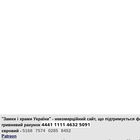
"Замки і храми України" - некомерційний cайт, що підтримується 
4441 1111 4632 5091
гривневий рахунок
5168
7574
0285
8452
євровий -
Patreon