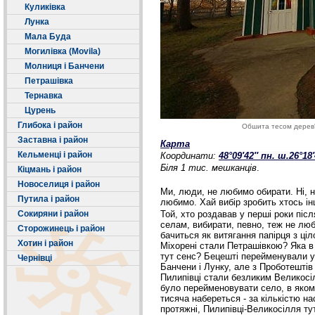
Куликівка
Лунка
Мала Буда
Могилівка (Movila)
Молниця і Банчени
Петрашівка
Тернавка
Цурень
Глибока і район
Обшита тесом дерев'я
Заставна і район
Карта
Кельменці і район
Координати:
48°09′42″ пн. ш.
26°18′
Біля 1 тис. мешканців
.
Кіцмань і район
Новоселиця і район
Ми, люди, не любимо обирати. Ні, ну
Путила і район
любимо. Хай вибір зробить хтось ін
Сокиряни і район
Той, хто роздавав у перші роки піс
селам, вибирати, певно, теж не люб
Сторожинець і район
бачиться як витягання папірця з ці
Хотин і район
Міхорені стали Петрашівкою? Яка 
тут сенс? Бецешті перейменували у
Чернівці
Банчени і Лунку, але з Проботештів
Пилипівці стали безликим Великосіл
було перейменовувати село, в яко
тисяча набереться - за кількістю н
протяжні, Пилипівці-Великосілля ту