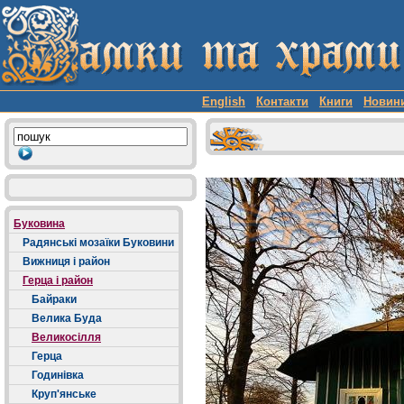
English
Контакти
Книги
Новин
Буковина
Радянські мозаїки Буковини
Вижниця і район
Герца і район
Байраки
Велика Буда
Великосілля
Герца
Годинівка
Круп'янське