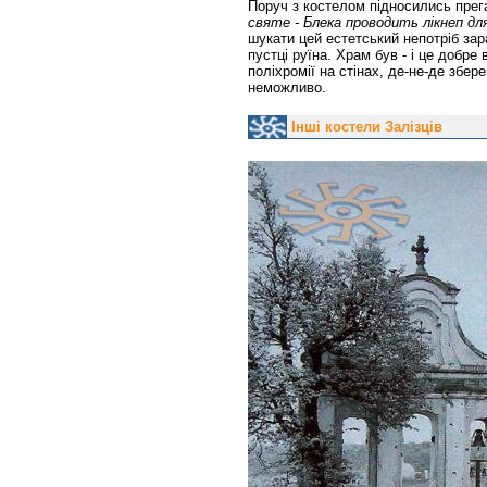
Поруч з костелом підносились прега
святе - Блека проводить лікнеп дл
шукати цей естетський непотріб зара
пустці руїна. Храм був - і це добр
поліхромії на стінах, де-не-де збер
неможливо.
Інші костели Залізців