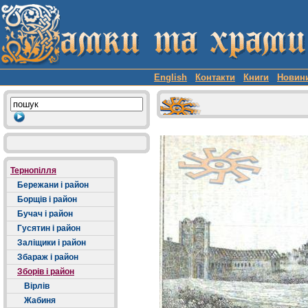
English
Контакти
Книги
Новин
Тернопілля
Бережани і район
Борщів і район
Бучач і район
Гусятин і район
Заліщики і район
Збараж і район
Зборів і район
Вірлів
Жабиня