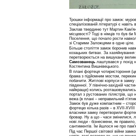
Трошки інформації про замок: муров
спеціалізованій літературі є навіть 
Заклав твердиню тут Мартин Кам'яне
місцевості? Тоді в німців то був би
Поселення, що почало рости навкол
зі Старими Заложцями в одне ціле.
Більше століття замок боронив навко
козацьких битвах. За хазяйнування
перетворюється на вишукану велико
Самозванець
лаштувався у похід н
Костянтина Вишнівецького.
В плані фортеця чотиристороння (це 
брама з підйомним мостом, перекин
побачити. Житлові корпуси в замку 
південної. У північно-західній час
найкраще) колись розташовувались 
портал з рустованих пілястрів, що
вежа (в плані – неправильний п‘ятик
Замок був дуже компактним – стор
фортецю кілька разів – в XVII-XVIII
власники замку перетворили фортец
бровар. Ну а що - часи змінилися, 
нові люди - бізнесмени, як правило,
сантиментів. Їм йшлося не про пам'я
Під час Першої світової війни замк
навіть тоді встояло те, що не пошк