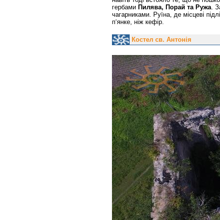
гербами
Пилява, Порай та Ружа
. 
чагарниками. Руїна, де місцеві під
п‘янке, ніж кефір.
Костел св. Антонія