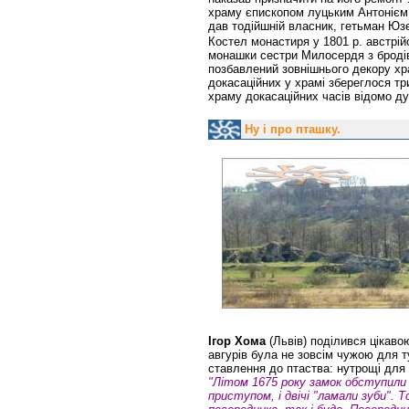
храму єпископом луцьким Антонієм 
дав тодійшній власник, гетьман Ю
Костел монастиря у 1801 р. австрі
монашки сестри Милосердя з бродівс
позбавлений зовнішнього декору храм
докасаційних у храмі збереглося тр
храму докасаційних часів відомо д
Ну і про пташку.
Ігор Хома
(Львів) поділився цікаво
авгурів була не зовсім чужою для т
ставлення до птаства: нутрощі для
"Літом 1675 року замок обступили
приступом, і двічі "ламали зуби". 