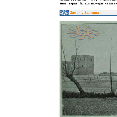
знає, зараз Палаци піонерів назива
Замок у Залізцях