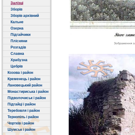
Залізці
Зборів
Зборів архівний
Кальне
Озерна
Підгайчики
Плісняни
Зображення зам
Розгадів
Славна
Храбузна
Цебрів
Козова і район
Кременець і район
Лановецький район
Монастириська і район
Підволочиськ і район
Підгайці і район
Теребовля і район
Тернопіль і район
Чортків і район
Шумськ і район