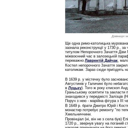
Дзвіниця і 
Ще одна римо-католицька мурована 
зазнала реконструкції у 1730 р., за
титулом Непорочного Зачаття Діви М
міжвоєнний час в залозецькій парафі
переважно
Лаврентій Дайчак
, мал
Костел непорочного Зачаття закрили 
католикам. Зараз сюди приїздять 
В 1639 р. у містечку було заснован
Августинів у Галичині було небагат
в
Луцьку
). Того ж року єпископ А
Граньському освятити та закласти 
знаходився у передмісті Залізців (Н
Поруч з нею - марійна фігура з ІІІ чв
В 1649 р. брати Дмитро Юрій і Кос
монастир потребує ремонту "по тепе
Хмельниччини.
Провінціал (ні, він не з села був) 
1720 р., звернув увагу на поганий 
наказав призначити на його ремонт 