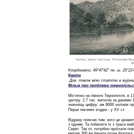
Залізці. Замок і містечко. Літографія М
фа
Координати: 49°47′42″ пн. ш. 25°22′4
Карта
Див. також мою статтю в журнал
Фільм про проблеми тернопільськ
Містечко на півночі Тернопілля, в 1
центру. 2,7 тис. жителів за даними 
значнішу цифру: аж 8000 чоловік пр
Перші писемні згадки - у XV ст.
Відразу поясню тим, кого це цікавит
з одним. Та побачити їх з траси ма
Серет. Так от, потрібно проїхати пов
метрів 300 ви бачити руїни фортеці.