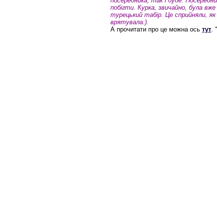
посередника, так і буде. Посередни
побігти. Курка, звичайно, була вже 
турецький табір. Це сприйняли, як 
врятувала:).
А прочитати про це можна ось
тут
. 