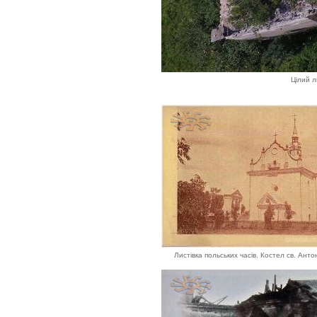
Цілий л
Листівка польських часів. Костел св. Антоні