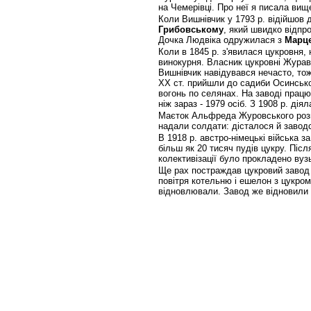
на Чемерівці. Про неї я писала вищ
Коли Вишнівчик у 1793 р. відійшов д
Грибовському
, який швидко відп
Дочка Людвіка одружилася з
Марц
Коли в 1845 р. з'явилася цукровня,
винокурня. Власник цукровні Журавс
Вишнівчик навідувався нечасто, тож
ХХ ст. прийшли до садиби Осинськог
вогонь по селянах. На заводі працюв
ніж зараз - 1979 осіб. З 1908 р. д
Маєток Альфреда Журовського розгр
надали солдати: дісталося й заводс
В 1918 р. австро-німецькі війська 
більш як 20 тисяч пудів цукру. Післ
колективізації було прокладено вузь
Ще рах постраждав цукровий завод в
повітря котельню і ешелон з цукром,
відновлювали. Завод же відновили -