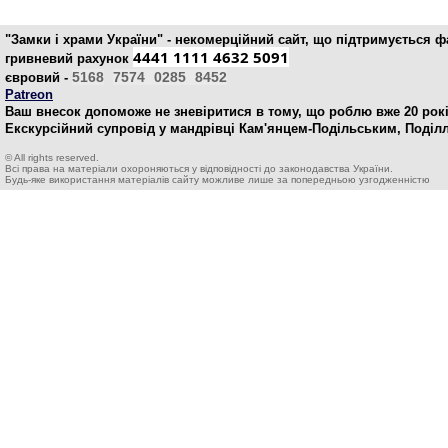
"Замки і храми України" - некомерційний cайт, що підтримується 
4441 1111 4632 5091
гривневий рахунок
5168
7574
0285
8452
євровий -
Patreon
Ваш внесок допоможе не зневіритися в тому, що роблю вже 20 рокі
Екскурсійний супровід у мандрівці Кам'янцем-Подільським, Поділ
© All rights reserved.
Всі права на матеріали охороняються у відповідності до законодавства України.
Будь-яке використання матеріалів сайту можливе лише за попередньою узгодженністю