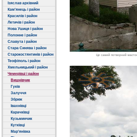
Ізяслав архівний
Кам'янець і район
Красилів і район
Летичів і район
Нова Ушиця і район
Полонне і район
Славута і район
Стара Синява і район
Старокостянтинів і район
Це самий потворний маєток
Теофіполь і район
Хмельницький і район
Чемерівці і район
Вишнівчик
Гуків
Залуччя
Збриж
Івахнівці
Карачківці
Кузьминчик
Кутківці
Мар'янівка