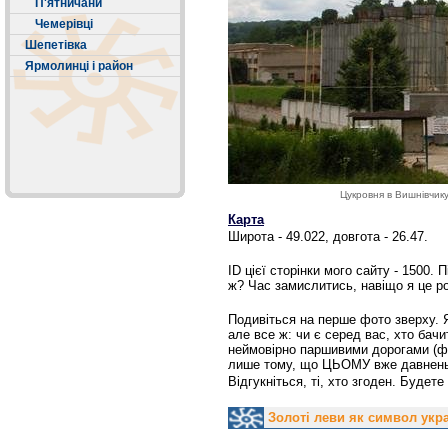
П'ятничани
Чемерівці
Шепетівка
Ярмолинці і район
Цукровня в Вишнівчику
Карта
Широта - 49.022, довгота - 26.47.
ID цієї сторінки мого сайту - 1500. 
ж? Час замислитись, навіщо я це роб
Подивіться на перше фото зверху. Я
але все ж: чи є серед вас, хто бач
неймовірно паршивими дорогами (фо
лише тому, що ЦЬОМУ вже давненьк
Відгукніться, ті, хто згоден. Будет
Золоті леви як символ укр