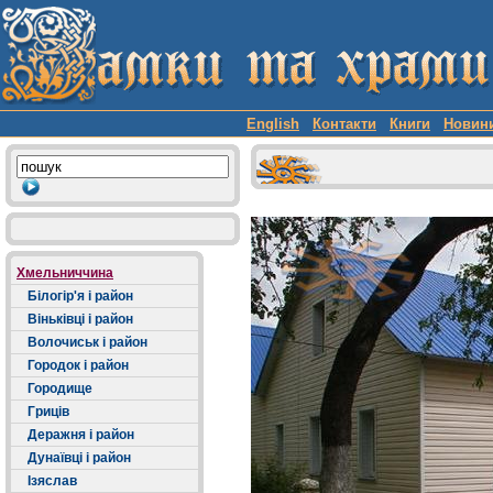
English
Контакти
Книги
Новин
Хмельниччина
Білогір'я і район
Віньківці і район
Волочиськ і район
Городок і район
Городище
Гриців
Деражня і район
Дунаївці і район
Ізяслав