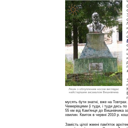
Ленін з облупленим носом виглядає
найстарішим аксакалом Вишнівчика
мусять бути знатні, вже на Товтрах
Чемерівцями (і туди, і туди десь по
55 км від Кам'янця до Вишнівчика 
хвилин. Квиток в червні 2010 р. кош
Замість цілої жмені пам'яток архіте