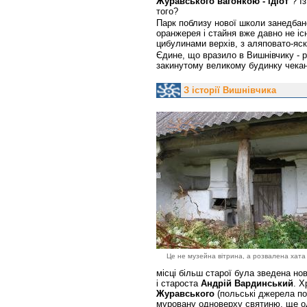
Журавського вагонкою - ідіот
"? І
того?
Парк поблизу нової школи занедбан
оранжерея і стайня вже давно не іс
цибулинами верхів, з аляповато-яс
Єдине, що вразило в Вишнівчику - 
закинутому великому будинку чекан
З історії Вишнівчика
Це не музейна вітрина, а розвалена хата 
місці більш старої була зведена нов
і староста
Андрій Вардинський
. Х
Журавського
(польські джерела п
муровану одноверху святиню, ще од