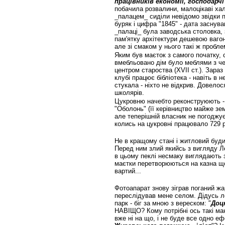
працівників економії, господарч
побачила розвалини, малоцікаві хал
_палацем_ сиділи невідомо звідки п
буряк і цифра "1845" - дата засну
_палаці_ була заводська столовка, 
пам'ятку архітектури дешевою ваго
але зі смаком у нього такі ж проблем
Яким був маєток з самого початку,
вмебльовано дім було меблями з че
центром староства (XVII ст.). Зараз
клубі працює бібліотека - навіть в н
стукала - ніхто не відкрив. Довело
школярів.
Цукровню начебто реконструюють - 
"Оболонь" (її керівництво майже зе
але теперішній власник не погоджує
колись на цукровні працювало 729 р
Не в кращому стані і житловий будин
Перед ним злий якийсь з вигляду Лє
в цьому пеклі несмаку виглядають з
маєтки перетворюються на казна що
вартий...
Фотоапарат знову зіграв поганий жа
переслідував мене селом. Дідусь л
парк - біг за мною з вереском: "
Доц
НАВІЩО? Кому потрібні ось такі м
вже ні на що, і не буде все одно еф