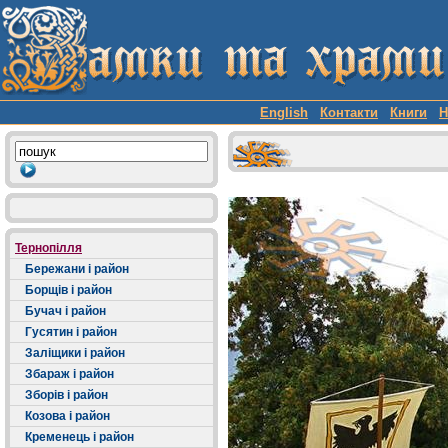
English
Контакти
Книги
Н
Тернопілля
Бережани і район
Борщів і район
Бучач і район
Гусятин і район
Заліщики і район
Збараж і район
Зборів і район
Козова і район
Кременець і район