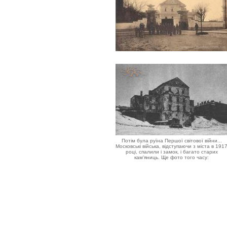
Потім була руїна Першої світової війни...
Московські війська, відступаючи з міста в 191
році, спалили і замок, і багато старих
кам'яниць. Ще фото того часу: