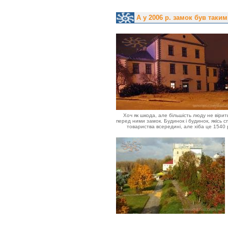
А у 2006 р. замок був таким
Хоч як шкода, але більшість люду не вірит
перед ними замок. Будинок і будинок, якісь с
товариства всередині, але хіба це 1540 