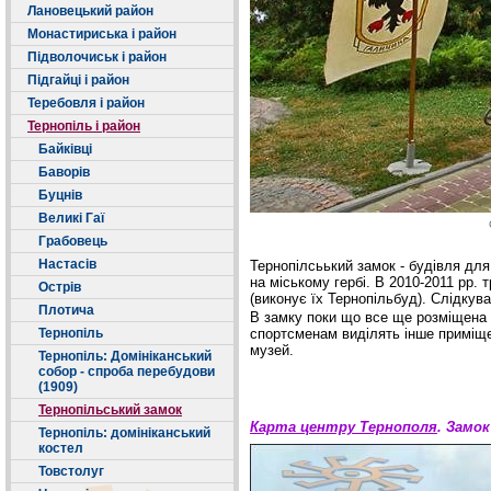
Лановецький район
Монастириська і район
Підволочиськ і район
Підгайці і район
Теребовля і район
Тернопіль і район
Байківці
Баворів
Буцнів
Великі Гаї
Грабовець
Настасів
Тернопілсьький замок - будівля для
на міському гербі. В 2010-2011 рр.
Острів
(виконує їх Тернопільбуд). Слідкув
Плотича
В замку поки що все ще розміщена 
Тернопіль
спортсменам виділять інше приміще
музей.
Тернопіль: Домініканський
собор - спроба перебудови
(1909)
Тернопільський замок
Карта центру Тернополя
. Замок
Тернопіль: домініканський
костел
Товстолуг