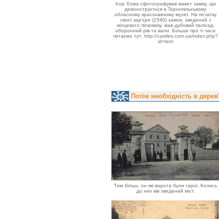
Ігор Хома сфотографував макет замку, що
демонструється в Тернопільському
обласному краєзнавчому музеї. На початку
своєї кар'єри (1540) замок, зведений з
місцевого пісковику, мав дубовий палісад,
оборонний рів та вали. Більше про ті часи
читаємо тут: http://castles.com.ua/index.php?
id=tern
Потім необхідність в дерев
Тим більш, он які ворота були гарні. Колись
до них вів зведений міст.