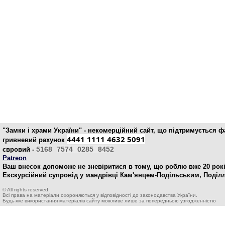
"Замки і храми України" - некомерційний cайт, що підтримується 
4441 1111 4632 5091
гривневий рахунок
5168
7574
0285
8452
євровий -
Patreon
Ваш внесок допоможе не зневіритися в тому, що роблю вже 20 рокі
Екскурсійний супровід у мандрівці Кам'янцем-Подільським, Поділ
© All rights reserved.
Всі права на матеріали охороняються у відповідності до законодавства України.
Будь-яке використання матеріалів сайту можливе лише за попередньою узгодженністю