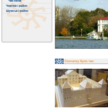
Чистилів
Чортків і район
Шумськ і район
Спочатку було так: