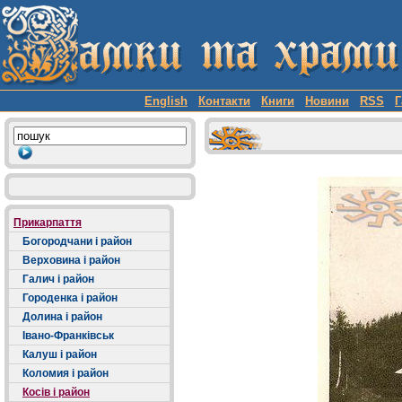
English
Контакти
Книги
Новини
RSS
Г
Прикарпаття
Богородчани і район
Верховина і район
Галич і район
Городенка і район
Долина і район
Івано-Франківськ
Калуш і район
Коломия і район
Косів і район