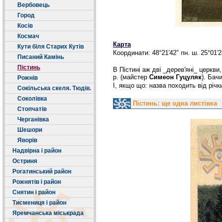
Вербовець
Город
Косів
Космач
Карта
Кути біля Старих Кутів
Координати: 48°21′42″ пн. ш. 25°01′2
Писаний Камінь
Пістинь
В Пістині аж дві _дерев'яні_ церкви
р. (майстер
Симеон Гуцуляк
). Бач
Рожнів
І, якщо що: назва походить від річки
Сокільська скеля. Тюдів.
Соколівка
Пістинь: ще одна листівка
Стопчатів
Черганівка
Шешори
Яворів
Надвірна і район
Остриня
Рогатинський район
Рожнятів і район
Снятин і район
Тисмениця і район
Яремчанська міськрада