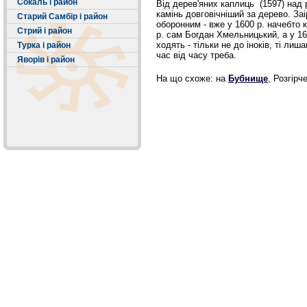
Сокаль і район
Від дерев'яних каплиць (1597) над
камінь довговічніший за дерево. За
Старий Самбір і район
оборонним - вже у 1600 р. начебто 
Стрий і район
р. сам Богдан Хмельницький, а у 16
ходять - тільки не до іноків, ті ли
Турка і район
час від часу треба.
Яворів і район
На що схоже: на
Бубнище
, Розгірч