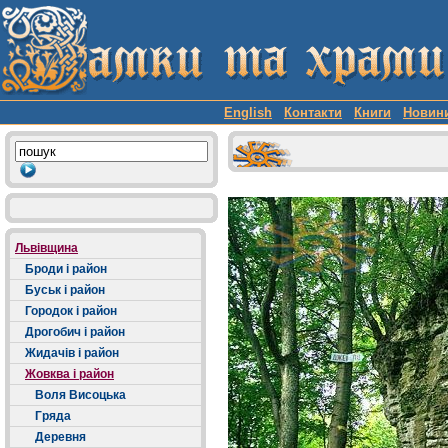
English
Контакти
Книги
Новин
Львівщина
Броди і район
Буськ і район
Городок і район
Дрогобич і район
Жидачів і район
Жовква і район
Воля Висоцька
Гряда
Деревня