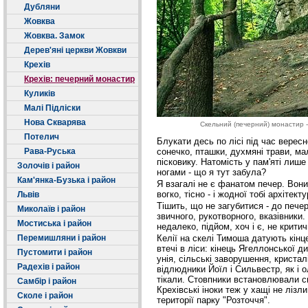
Дубляни
Жовква
Жовква. Замок
Дерев'яні церкви Жовкви
Крехів
Крехів: печерний монастир
Куликів
Малі Підліски
Нова Скварява
Скельний (печерний) монастир -
Потелич
Блукати десь по лісі під час верес
Рава-Руська
сонечко, пташки, духмяні трави, мал
пісковику. Натомість у пам'яті лише
Золочів і район
ногами - що я тут забула?
Кам'янка-Бузька і район
Я взагалі не є фанатом печер. Вони
вогко, тісно - і жодної тобі архітект
Львів
Тішить, що не загубитися - до печер
Миколаїв і район
звичного, рукотворного, вказівники.
Мостиська і район
недалеко, підйом, хоч і є, не крити
Перемишляни і район
Келії на скелі Тимоша датують кінце
втечі в ліси: кінець Ягеллонської 
Пустомити і район
унія, сільські заворушення, кристал
Радехів і район
відлюдники Йоїл і Сильвестр, як і о
тікали. Стовпники встановлювали сво
Самбір і район
Крехівські іноки теж у хащі не лізл
Сколе і район
території парку "Розточчя".