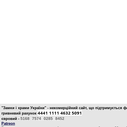
"Замки і храми України" - некомерційний cайт, що підтримується 
4441 1111 4632 5091
гривневий рахунок
5168
7574
0285
8452
євровий -
Patreon