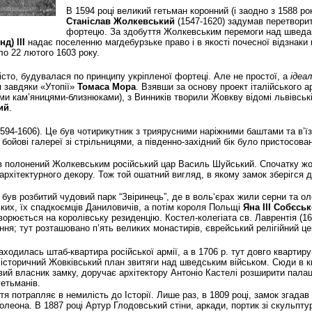
В 1594 році великий гетьман коронний (і заодно з 1588 р
Станіслав Жолкевський
(1547-1620) задумав перетворит
фортецю. За здобуття Жолкевським перемоги над шведам
д) ІІІ
надає поселенню магдебурзьке право і в якості почесної відзнаки 
ло 22 лютого 1603 року.
істо, будувалася по принципу укріпленої фортеці. Але не простої, а
ідеал
я завдяки «Утопії»
Томаса Мора
. Взявши за основу проект італійського а
ми кам’яницями-близнюками), з Винників творили Жовкву відомі львівсь
ий
.
594-1606). Це був чотирикутник з триярусними наріжними баштами та в’їзд
ойові галереї зі стрільницями, а південно-західний бік було пристосова
ів полонений Жолкевським російський цар Василь Шуйський. Спочатку ж
рхітектурного декору. Тож той ошатний вигляд, в якому замок зберігся д
, був розбитий чудовий парк “Звіринець”, де в воль‘єрах жили серни та 
ких, їх спадкоємців Даниловичів, а потім короля Польщі
Яна ІІІ Собєсь
ворюється на королівську резиденцію. Костел-колегіата св. Лаврентія (
ня; тут розташовано п’ять великих монастирів, єврейський релігійний це
находилась штаб-квартира російської армії, а в 1706 р. тут довго квартир
історичний Жовківський план звитяги над шведським військом. Сюди в кв
вий власник замку, доручає архітектору Антоніо Кастелі розширити пала
етьманів.
іття потрапляє в немилість до Історії. Лише раз, в 1809 році, замок згад
леона. В 1887 році Артур Глодовський стіни, аркади, портик зі скульптур