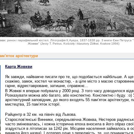
кви: ринок і парафіяльний костел. Літографія К.Ауера, 1837-1838 рр. З книги Єжи Петруса 
Жовкви" (Jerzy T. Petrus. Kościoły i klasztory Żółkwi. Krakow 1994)
м'яток архітектури
Карта Жовкви
Як завжди, найважче писати про те, що подобається найбільше. А ще 
скажімо, замок, костел чи монастир, - а ціле місто з масою старовинни
гарне, відреставроване, затишне, справжнє...
В Жовкві я вперше побувала у 2000 році. З того часу доводилося відв
Розказувати можна або багато, або конспектно. Конспектно і буду. :о)
архітектурний заповідник, до якого входять 55 пам’яток архітектури, 
мистецтва, 15 пам’яток історії.
Райцентр в 32 км. на північ від Львова.
Старослов‘янські Винники, середньовічна Жовква, Нестеров радянськи
часто змінювалась, і кожна історична епоха вносила в його образ сво
згадується в літописах за 1242 рік. Місцеве населення займалось в о
виникла його назва). І дотепер одне з передмість, те, що починається