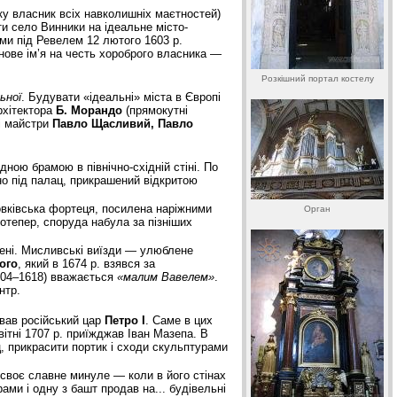
оку власник всіх навколишніх маєтностей)
и село Винники на ідеальне місто-
и під Ревелем 12 лютого 1603 р.
нове ім’я на честь хороброго власника —
Розкішний портал костелу
ьної
. Будувати «ідеальні» міста в Європі
рхітектора
Б. Морандо
(прямокутні
кі майстри
Павло Щасливий, Павло
ною брамою в північно-східній стіні. По
но під палац, прикрашений відкритою
овківська фортеця, посилена наріжними
Орган
отепер, споруда набула за пізніших
олені. Мисливські виїзди — улюблене
кого
, який в 1674 р. взявся за
1604–1618) вважається
«малим Вавелем»
.
нтр.
ував російський цар
Петро І
. Саме в цих
ітні 1707 р. приїжджав Іван Мазепа. В
ц, прикрасити портик і сходи скульптурами
ав своє славне минуле — коли в його стінах
ами і одну з башт продав на... будівельні