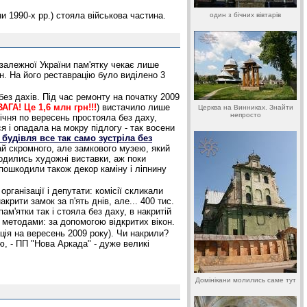
и 1990-х рр.) стояла військова частина.
один з бічних вівтарів
езалежної України пам'ятку чекає лише
н. На його реставрацію було виділено 3
 без дахів. Під час ремонту на початку 2009
АГА! Це 1,6 млн грн!!!
) вистачило лише
Церква на Винниках. Знайти
непросто
січня по вересень простояла без даху,
 і опадала на мокру підлогу - так восени
будівля все так само зустріла без
ай скромного, але замкового музею, який
водились художні виставки, аж поки
 пошкодили також декор каміну і ліпнину
ганізації і депутати: комісії скликали
рити замок за п'ять днів, але... 400 тис.
ам'ятки так і стояла без даху, в накритій
 методами: за допомогою відкритих вікон.
ія на вересень 2009 року). Чи накрили?
ю, - ПП "Нова Аркада" - дуже великі
Домінікани молились саме тут