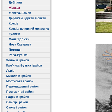
Дубляни
Жовква
Жовква. Замок
Дерев'яні церкви Жовкви
Крехів
Крехів: печерний монастир
Куликів
Малі Підліски
Нова Скварява
Потелич
Рава-Руська
Золочів і район
Кам'янка-Бузька і район
Львів
Миколаїв і район
Мостиська і район
Перемишляни і район
Пустомити і район
Радехів і район
Самбір і район
Сколе і район