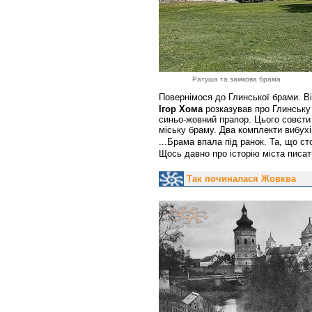
Ратуша та замкова брама
Повернімося до Глинської брами. В
Ігор Хома
розказував про Глинську 
синьо-жовний прапор. Цього совєти 
міську браму. Два комплекти вибухів
...Брама впала під ранок. Та, що ст
Щось давно про історію міста писат
Так починалася Жовква