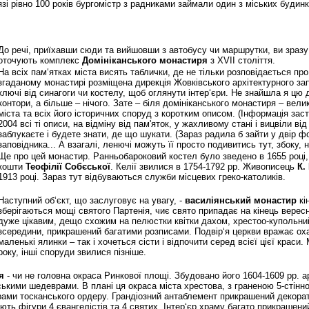
язі рівно 100 років бургомістр з радниками займали один з міських будинкі
До речі, приїхавши сюди та вийшовши з автобусу чи маршрутки, ви зразу
оточують комплекс
Домініканського монастиря
з XVII століття.
На всіх пам‘ятках міста висять таблички, де не тільки розповідається про
згаданому монастирі розміщена дирекція Жовківського архітектурного за
ключі від синагоги чи костелу, щоб оглянути інтер‘єри. Не знайшла я цю 
контори, а більше – нічого. Зате – біля домініканського монастиря – вел
міста та всіх його історичних споруд з коротким описом. (Інформація зас
2004 всі ті описи, на відміну від пам'яток, у жахливому стані і вицвіли ві
заблукаєте і будете знати, де що шукати. (Зараз радила б зайти у двір ф
заповідника... А взагалі, ленючі можуть її просто подивитись тут, збоку, на
Ще про цей монастир. Ранньобароковий костел було зведено в 1655 році
кошти
Теофілії Собєської
. Келії звилися в 1754-1792 рр. Живописець
К.
1913 році. Зараз тут відбуваються служби місцевих греко-католиків.
Наступний об‘єкт, що заслуговує на увагу, -
василіянський монастир
кі
зберігаються мощі святого Партенія, чиє свято припадає на кінець верес
дуже цікавим, дещо схожим на пелюстки квітки дахом, хрестоо-купольни
зсередини, прикрашений багатими розписами. Подвір‘я церкви вражає оха
маленькі ялинки – так і хочеться сісти і відпочити серед всієї цієї крас
року, інші споруди звилися пізніше.
я
- чи не головна окраса Ринкової площі. Збудовано його 1604-1609 рр. 
ськими шедеврами. В плані ця окраса міста хрестова, з граненою 5-стінн
ми тосканського ордеру. Грандіозний антаблемент прикрашений декорати
ть фігури 4 євангелістів та 4 святих. Інтер‘єр храму багато прикрашени