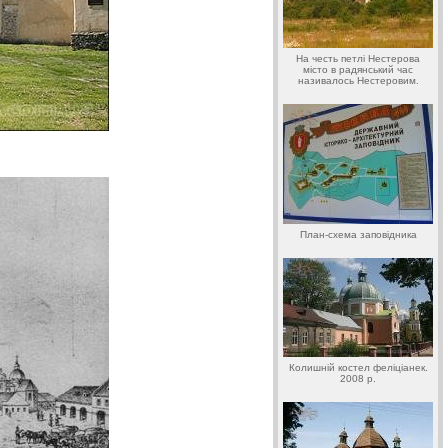
На честь петлі Нестерова
місто в радянський час
називалось Нестеровим.
План-схема заповідника
Колишній костел феліціанек.
2008 р.