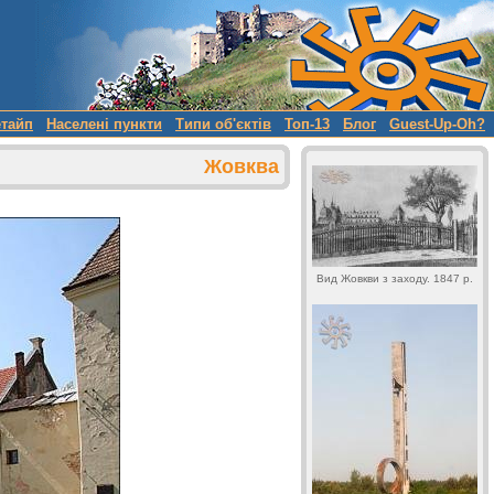
етайп
Населені пункти
Типи об'єктів
Топ-13
Блог
Guest-Up-Oh?
Жовква
Вид Жовкви з заходу. 1847 р.