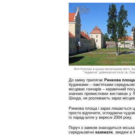
Все близько в цьому маленькому місті. З
"падаюча" дзвіниця костелу св. Лав
До замку прилягає
Ринкова площа
будинками – пам‘ятками середньові
місцевих гончарів – керамічний пос
значних промислових виставках у Л
Шкода, не розливають зараз місцеве
Ринкова площа і зараз лишається це
просто відпочити, оглядаючи чудові 
їх парад-алле у вересні 2004 року.
Поруч з замком знаходиться міськ
середньовічні
каземати
, зведені в