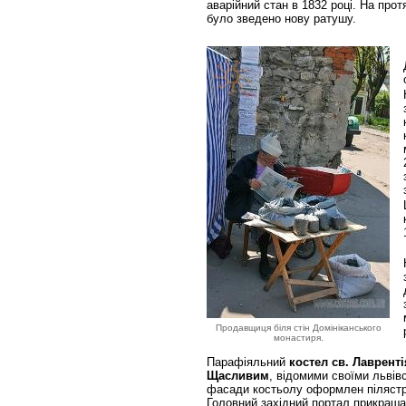
аварійний стан в 1832 році. На прот
було зведено нову ратушу.
Продавщиця біля стін Домініканського
монастиря.
Парафіяльний
костел св. Лавренті
Щасливим
, відомими своїми львів
фасади костьолу оформлен пілястра
Головний західний портал прикрашаю