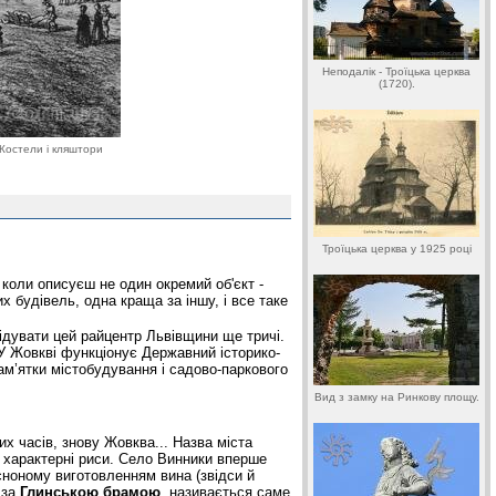
Неподалік - Троїцька церква
(1720).
"Костели і кляштори
Троїцька церква у 1925 році
коли описуєш не один окремий об'єкт -
х будівель, одна краща за іншу, і все таке
ідувати цей райцентр Львівщини ще тричі.
 У Жовкві функціонує Державний історико-
пам’ятки містобудування і садово-паркового
Вид з замку на Ринкову площу.
х часів, знову Жовква... Назва міста
ї характерні риси. Село Винники вперше
сноному виготовленням вина (звідси й
 за
Глинською брамою
, називається саме