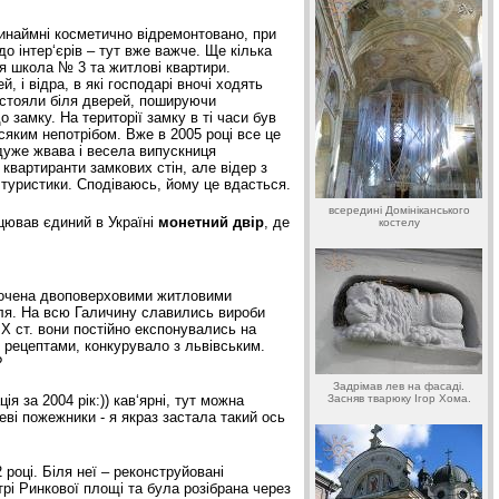
ринаймні косметично відремонтовано, при
о інтер‘єрів – тут вже важче. Ще кілька
я школа № 3 та житлові квартири.
, і відра, в які господарі вночі ходять
) стояли біля дверей, пошируючи
замку. На території замку в ті часи був
сяким непотрібом. Вже в 2005 році все це
дуже жвава і весела випускниця
 квартиранти замкових стін, але відер з
 туристики. Сподіваюсь, йому це вдасться.
всередині Домініканського
ацював єдиний в Україні
монетний двір
, де
костелу
 оточена двоповерховими житловими
вля. На всю Галичину славились вироби
ІХ ст. вони постійно експонувались на
 рецептами, конкурувало з львівським.
?
Задрімав лев на фасаді.
 за 2004 рік:)) кав‘ярні, тут можна
Засняв тварюку Ігор Хома.
еві пожежники - я якраз застала такий ось
 році. Біля неї – реконструйовані
трі Ринкової площі та була розібрана через