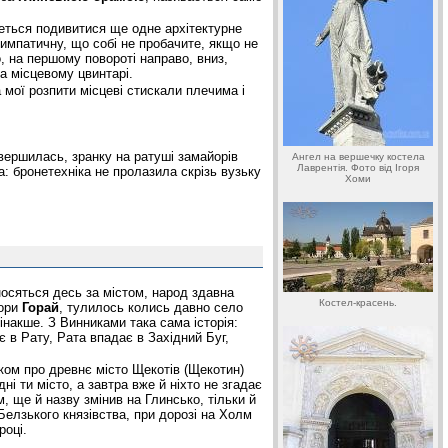
еться подивитися ще одне архітектурне
симпатичну, що собі не пробачите, якщо не
, на першому повороті направо, вниз,
а місцевому цвинтарі.
 мої розпити місцеві стискали плечима і
вершилась, зранку на ратуші замайорів
Ангел на вершечку костела
Лаврентія. Фото від Ігоря
а: бронетехніка не пролазила скрізь вузьку
Хоми
носяться десь за містом, народ здавна
Костел-красень.
гори
Горай
, тулилось колись давно село
інакше. З Винниками така сама історія:
є в Рату, Рата впадає в Західний Буг,
ком про древнє місто Щекотів (Щекотин)
ні ти місто, а завтра вже й ніхто не згадає
м, ще й назву змінив на Глинсько, тільки й
Белзького князівства, при дорозі на Холм
році.