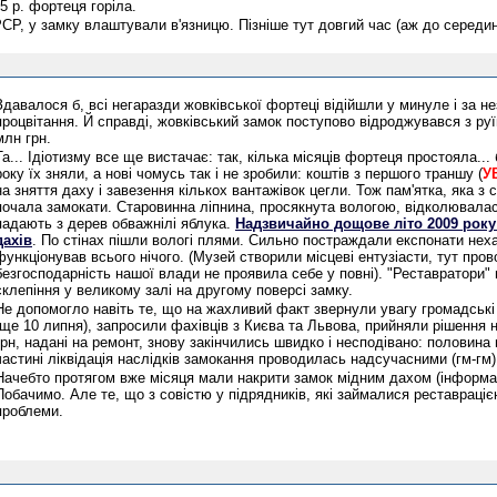
5 р. фортеця горіла.
РСР, у замку влаштували в'язницю. Пізніше тут довгий час (аж до середин
Здавалося б, всі негаразди жовківської фортеці відійшли у минуле і за н
процвітання. Й справді, жовківський замок поступово відроджувався з руї
млн грн.
Та... Ідіотизму все ще вистачає: так, кілька місяців фортеця простояла...
року їх зняли, а нові чомусь так і не зробили: коштів з першого траншу (
УВ
на зняття даху і завезення кількох вантажівок цегли. Тож пам'ятка, яка з 
почала замокати. Старовинна ліпнина, просякнута вологою, відколювалася
падають з дерев обважнілі яблука.
Надзвичайно дощове літо 2009 року 
дахів
. По стінах пішли вологі плями. Сильно постраждали експонати нех
функціонував всього нічого. (Музей створили місцеві ентузіасти, тут про
безгосподарність нашої влади не проявила себе у повні). "Реставратори"
склепіння у великому залі на другому поверсі замку.
Не допомогло навіть те, що на жахливий факт звернули увагу громадські ор
(ще 10 липня), запросили фахівців з Києва та Львова, прийняли рішення нак
грн, надані на ремонт, знову закінчились швидко і несподівано: половина п
частині ліквідація наслідків замокання проводилась надсучасними (гм-гм)
Начебто протягом вже місяця мали накрити замок мідним дахом (інформац
Побачимо. Але те, що з совістю у підрядників, які займалися реставраціє
проблеми.