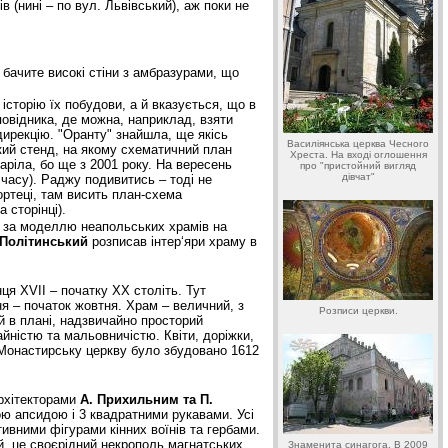
в (нині – по вул. Львівський), аж поки не
 бачите високі стіни з амбразурами, що
 історію їх побудови, а й вказується, що в
повідника, де можна, наприклад, взяти
дирекцію. "Оранту" знайшла, ще якісь
Василіянська церква Чесного
икий стенд, на якому схематичний план
Хреста. На вході оглошення
таріла, бо ще з 2001 року. На вересень
про "пристойний вигляд
дівчат"
д часу). Раджу подивитись – тоді не
ортеці, там висить план-схема
 сторінці).
, за моделлю неапольських храмів на
 Політинський
розписав інтер‘яри храму в
нця XVII – початку XX століть. Тут
ня – початок жовтня. Храм – величний, з
Розписи церкви.
й в плані, надзвичайно просторий
йністю та мальовничістю. Квіти, доріжки,
и. Монастирську церкву було збудовано 1612
архітекторами
А. Прихильним та П.
ою апсидою і 3 квадратними рукавами. Усі
вними фігурами кінних воїнів та гербами.
й, це своєрідний некрополь магнатських
Знаменита синагога. В 2009