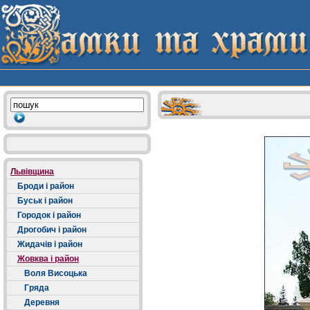
Львівщина
Броди і район
Буськ і район
Городок і район
Дрогобич і район
Жидачів і район
Жовква і район
Воля Висоцька
Гряда
Деревня