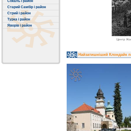
Сокаль і район
Старий Самбір і район
Стрий і район
Турка і район
Яворів і район
Центр Жов
Найзатишніший Клондайк па