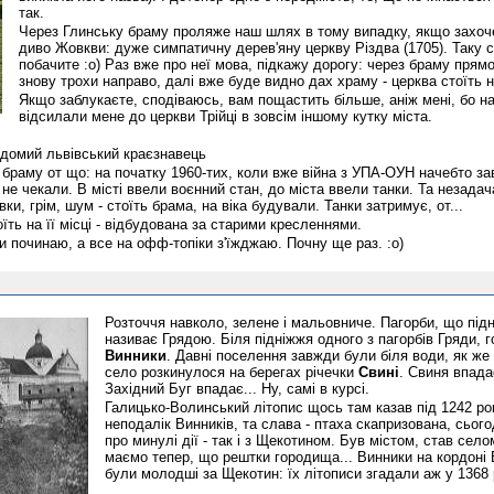
так.
Через Глинську браму проляже наш шлях в тому випадку, якщо захоч
диво Жовкви: дуже симпатичну дерев'яну церкву Різдва (1705). Таку 
побачите :о) Раз вже про неї мова, підкажу дорогу: через браму прямо
знову трохи направо, далі вже буде видно дах храму - церква стоїть н
Якщо заблукаєте, сподіваюсь, вам пощастить більше, аніж мені, бо на
відсилали мене до церкви Трійці в зовсім іншому кутку міста.
ідомий львівський краєзнавець
браму от що: на початку 1960-тих, коли вже війна з УПА-ОУН начебто за
не чекали. В місті ввели воєнний стан, до міста ввели танки. Та незадач
ки, грім, шум - стоїть брама, на віка будували. Танки затримує, от...
оїть на її місці - відбудована за старими кресленнями.
и починаю, а все на офф-топіки з'їжджаю. Почну ще раз. :о)
Розточчя навколо, зелене і мальовниче. Пагорби, що під
називає Грядою. Біля підніжжя одного з пагорбів Гряди, 
Винники
. Давні поселення завжди були біля води, як же 
село розкинулося на берегах річечки
Свині
. Свиня впада
Західний Буг впадає... Ну, самі в курсі.
Галицько-Волинський літопис щось там казав під 1242 ро
неподалік Винників, та слава - птаха скапризована, сьогод
про минулі дії - так і з Щекотином. Був містом, став село
маємо тепер, що рештки городища... Винники на кордоні 
були молодші за Щекотин: їх літописи згадали аж у 1368 