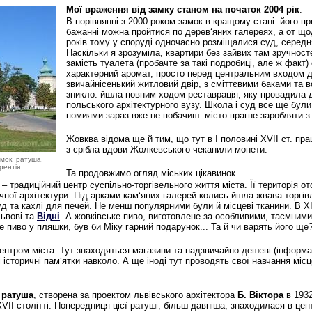
Мої враження від замку станом на початок 2004 рік
:
В порівнянні з 2000 роком замок в кращому стані: його п
бажанні можна пройтися по дерев‘яних галереях, а от щод
років тому у споруді одночасно розміщалися суд, середн
Наскільки я зрозуміла, квартири без зайвих там зручностей
замість туалета (пробачте за такі подробиці, але ж факт
характерний аромат, просто перед центральним входом до 
звичайнісенький житловий двір, з сміттєвими баками та в
зникло: йшла повним ходом реставрація, яку провадила 
польського архітектурного вузу. Школа і суд все ще були
помиями зараз вже не побачиш: місто прагне заробляти з
Жовква відома ще й тим, що тут в І половині XVII ст. пр
з срібла вдови Жолкевського чеканили монети.
амок, ратуша,
рентія.
Та продовжимо огляд міських цікавинок.
– традиційний центр суспільно-торгівельного життя міста. Її територія
чної архітектури. Під арками кам‘яних галерей колись йшла жвава торгі
уд та кахлі для печей. Не менш популярними були й місцеві тканини. В Х
ьвові та
Відні
. А жовківське пиво, виготовлене за особливими, таємними
 пиво у пляшки, був би Міку гарний подарунок... Та й чи варять його ще
нтром міста. Тут знаходяться магазини та надзвичайно дешеві (інформація
історичні пам‘ятки навколо. А ще іноді тут проводять свої навчання місц
а
ратуша
, створена за проектом львівського архітектора
Б. Віктора
в 1932
 XVII столітті. Попередниця цієї ратуші, більш давніша, знаходилася в цен