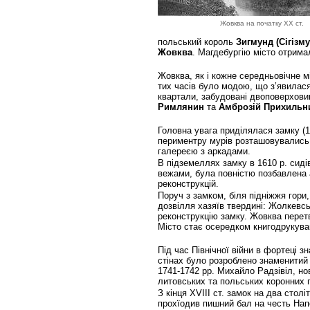
Жовква на початку ХХ ст.
польський король
Зигмунд (Сігізмун
Жовква
. Магдебургію місто отрима
Жовква, як і кожне середньовічне м
тих часів було модою, що з’явилас
квартали, забудовані двоповерхови
Римлянин
та
Амброзій Прихильн
Головна увага приділялася замку (1
периментру мурів розташовувались б
галереєю з аркадами.
В підземеллях замку в 1610 р. сид
вежами, була повністю позбавлена а
реконструкцій.
Поруч з замком, біля підніжжя гори
дозвілля хазяїв твердині: Жолкевсь
реконструкцію замку. Жовква перет
Місто стає осередком книгодрукуван
Під час Північної війни в фортеці з
стінах було розроблено знаменитий 
1741-1742 рр. Михайло Радзівіл, но
литовських та польських коронних г
З кінця XVIII ст. замок на два стол
прохїодив пишний бал на честь Напо