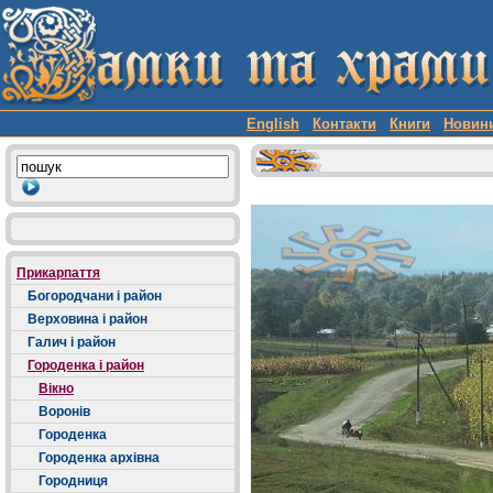
English
Контакти
Книги
Новин
Прикарпаття
Богородчани і район
Верховина і район
Галич і район
Городенка і район
Вікно
Воронів
Городенка
Городенка архівна
Городниця