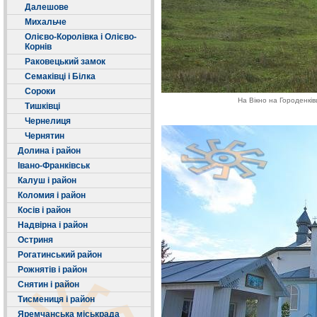
Далешове
Михальче
Олієво-Королівка і Олієво-
Корнів
Раковецький замок
Семаківці і Білка
Сороки
На Вікно на Городенкі
Тишківці
Чернелиця
Чернятин
Долина і район
Івано-Франківськ
Калуш і район
Коломия і район
Косів і район
Надвірна і район
Остриня
Рогатинський район
Рожнятів і район
Снятин і район
Тисмениця і район
Яремчанська міськрада