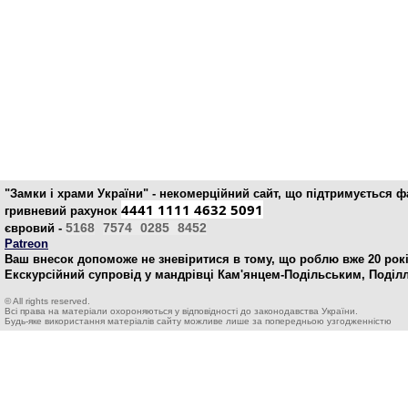
"Замки і храми України" - некомерційний cайт, що підтримується 
4441 1111 4632 5091
гривневий рахунок
5168
7574
0285
8452
євровий -
Patreon
Ваш внесок допоможе не зневіритися в тому, що роблю вже 20 рокі
Екскурсійний супровід у мандрівці Кам'янцем-Подільським, Поділ
© All rights reserved.
Всі права на матеріали охороняються у відповідності до законодавства України.
Будь-яке використання матеріалів сайту можливе лише за попередньою узгодженністю