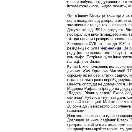
в часи небувалого духовного і інте
інтелектуального, бидло любить, аби
Як і в інших Вікнах (а вони ще є не
села походить від джерела-вікнини, 
залізнична станція так і називається
Документи від 1591 р. згадують Вік
постаралися вибити магдебургію. Та
татари напали і розорили поселення
З середини XVIII ст. і аж до 1939 
резиденцією була
Чернелиця.
За р
роду (що неправда, але не суть), т
комільфо. Потрібне було інше житл
палац), а от Вікно.
Купив Вікно полковник польського в
дивним ім'ям Удальрик Миколай (179
скромну як на свої статки садибу, 
столітті кілька разів перебудовува
цінність споруди не доводилося. Ну, 
Мадонна Рафаеля (рондо на дошці)
"Ледою", "Фавн у селян" Якоба Йорд
святими" Рубенса - ну і так далі. С
ані на Франківщині. Майже вся мист
20 років до Львівського Оссолінеум
назавжди.
Навколо непоказного одноповерхов
Доглядав за ними садівник Штарк (St
прикріпляв таблички з власними ві
ландшафтним архітектором. Ну добре