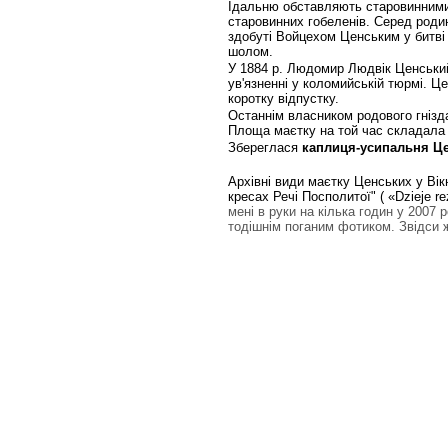
Їдальню обставляють старовинними 
старовинних гобеленів. Серед родин
здобуті Войцехом Ценським у битві 
шолом.
У 1884 р. Людомир Людвік Ценський 
ув'язненні у коломийській тюрмі. Ц
коротку відпустку.
Останнім власником родового гнізд
Площа маєтку на той час складала 
Збереглася
каплиця-усипальня Ц
Архівні види маєтку Ценських у Вікн
кресах Речі Посполитої" (
«Dzieje r
мені в руки на кілька годин у 2007 
тодішнім поганим фотиком. Звідси 