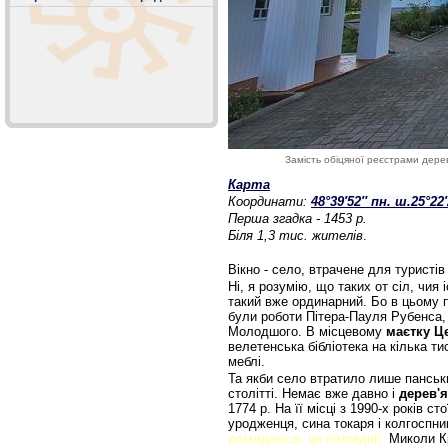
Замість обіцяної реєстрами дерев
Карта
Координати:
48°39′52″ пн. ш.
25°22′
Перша згадка - 1453 р.
Біля 1,3 тис. жителів
.
Вікно - село, втрачене для туристів
Ні, я розумію, що таких от сіл, чия 
такий вже ординарний. Бо в цьому п
були роботи Пітера-Пауля Рубенса, 
Молодшого. В місцевому
маєтку Ц
велетенська бібліотека на кілька ти
меблі.
Та якби село втратило лише панськ
столітті. Немає вже давно і
дерев'
1774 р. На її місці з 1990-х років 
уродженця, сина токаря і колгоспни
розкидаюся, це вікіпедія)
Миколи Кр