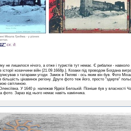
ині Міхала Грейма - у різних
антах.
′12″
сх. д.
мку не лишилося нічого, а отже і туристів тут немає. Є рибалки - навколо 
 в історії козаччини війн (21.09.1668р.). Козаки під проводом Богдана в
ідписував з татарами угоди. Замок в Пиляві - ось яким він був. Фото Міх
 більшість цікавинок регіону. Друге фото теж його, просто "здерте" пол
самою світлиною.
Олексіївка. У 1640 р. належав Ядвізі Белзькій. Пізніше був у власності 
на фото. Зараз від нього немає навіть камінчика.