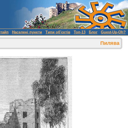
етайп
Населені пункти
Типи об'єктів
Топ-13
Блог
Guest-Up-Oh?
Пилява