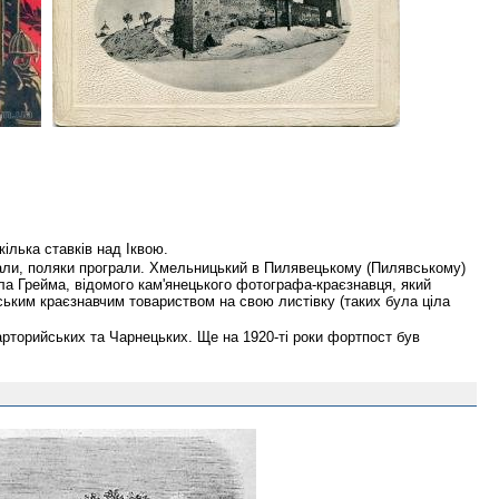
кілька ставків над Іквою.
играли, поляки програли. Хмельницький в Пилявецькому (Пилявському)
ала Грейма, відомого кам'янецького фотографа-краєзнавця, який
ьським краєзнавчим товариством на свою листівку (таких була ціла
Чарторийських та Чарнецьких. Ще на 1920-ті роки фортпост був