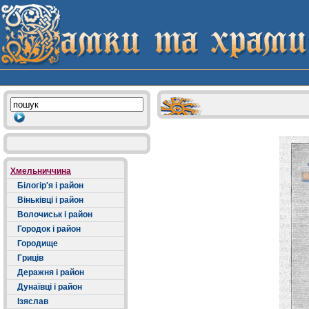
Хмельниччина
Білогір'я і район
Віньківці і район
Волочиськ і район
Городок і район
Городище
Гриців
Деражня і район
Дунаївці і район
Ізяслав