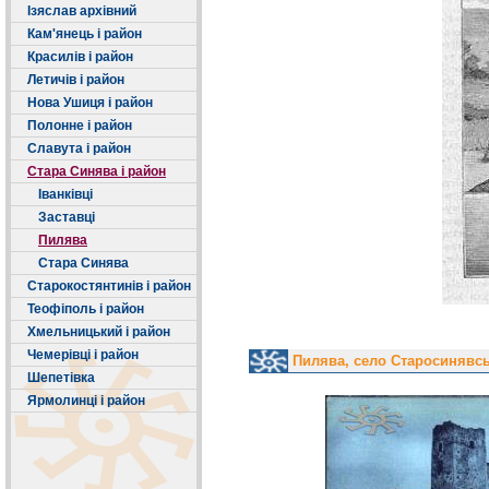
Ізяслав архівний
Кам'янець і район
Красилів і район
Летичів і район
Нова Ушиця і район
Полонне і район
Славута і район
Стара Синява і район
Іванківці
Заставці
Пилява
Стара Синява
Старокостянтинів і район
Теофіполь і район
Хмельницький і район
Чемерівці і район
Пилява, село Старосинявс
Шепетівка
Ярмолинці і район