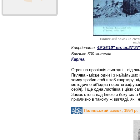
Пилявський замок на світл
варі
Координати:
49°36′10″ пн. ш.
27°27
Близько 600 жителів.
Карта
.
Страшна провінція сьогодні - від за
Пилява - місце однієї з найбільших
замку зробив собі штаб-квартиру, п
методично об'їздив і сфотографував
серія). І ще одна листівка з цією 
Замок стояв над Іквою з боку села 
приблизно в такому ж вигляді, як і 
Пилявський замок, 1864 р.