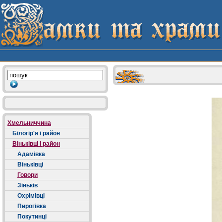
Хмельниччина
Білогір'я і район
Віньківці і район
Адамівка
Віньківці
Говори
Зіньків
Охрімівці
Пирогівка
Покутинці