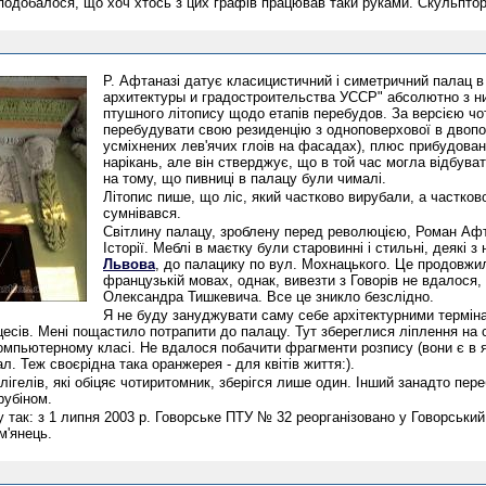
 подобалося, що хоч хтось з цих графів працював таки руками. Скульптор 
Р. Афтаназі датує класицистичний і симетричний палац в
архитектуры и градостроительства УССР" абсолютно з ним
птушного літопису щодо етапів перебудов. За версією чо
перебудувати свою резиденцію з одноповерхової в двопо
усміхнених лев'ячих глоів на фасадах), плюс прибудова
нарікань, але він стверджує, що в той час могла відбув
на тому, що пивниці в палацу були чималі.
Літопис пише, що ліс, який частково вирубали, а частков
сумнівався.
Світлину палацу, зроблену перед революцією, Роман Афт
Історії. Меблі в маєтку були старовинні і стильні, деякі
Львова
, до палацику по вул. Мохнацького. Це продовжило
французькій мовах, однак, вивезти з Говорів не вдалося,
Олександра Тишкевича. Все це зникло безслідно.
Я не буду зануджувати саму себе архітектурними терміна
цесів. Мені пощастило потрапити до палацу. Тут збереглися ліплення на 
мпьютерному класі. Не вдалося побачити фрагменти розпису (вони є в які
л. Теж своєрідна така оранжерея - для квітів життя:).
гелів, які обіцяє чотиритомник, зберігся лише один. Інший занадто пере
рубіном.
 ну так: з 1 липня 2003 р. Говорське ПТУ № 32 реорганізовано у Говорськи
м'янець.