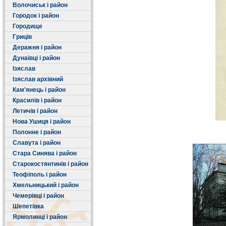
Волочиськ і район
Городок і район
Городище
Гриців
Деражня і район
Дунаївці і район
Ізяслав
Ізяслав архівний
Кам'янець і район
Красилів і район
Летичів і район
Нова Ушиця і район
Полонне і район
Славута і район
Стара Синява і район
Старокостянтинів і район
Теофіполь і район
Хмельницький і район
Чемерівці і район
Шепетівка
Ярмолинці і район