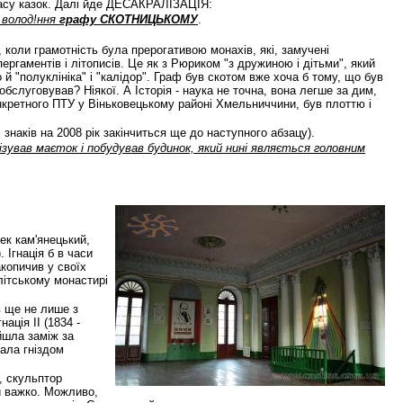
 часу казок. Далі йде ДЕСАКРАЛІЗАЦІЯ:
 волод!ння
графу СКОТНИЦЬКОМУ
.
, коли грамотність була прерогативою монахів, які, замучені
ргаментів і літописів. Це як з Рюриком "з дружиною і дітьми", який
й "полуклініка" і "калідор". Граф був скотом вже хоча б тому, що був
обслуговував? Ніякої. А Історія - наука не точна, вона легше за дим,
онкретного ПТУ у Віньковецькому районі Хмельниччини, був плоттю і
 знаків на 2008 рік закінчиться ще до наступного абзацу).
нізував маєток і побудував будинок, який нині являється головним
ек кам'янецький,
 Ігнація б в часи
акопичив у своїх
літському монастирі
в ще не лише з
ація ІІ (1834 -
ийшла заміж за
ала гніздом
, скульптор
ти важко. Можливо,