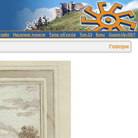
етайп
Населені пункти
Типи об'єктів
Топ-13
Блог
Guest-Up-Oh?
Говори