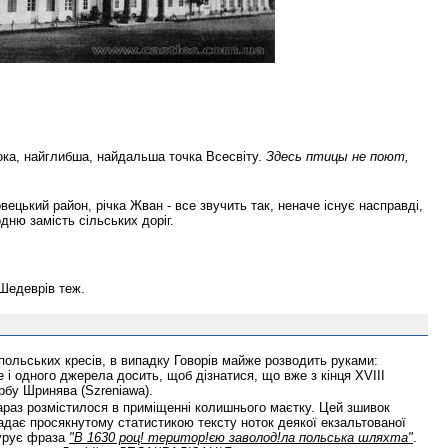
ибока, найглибша, найдальша точка Всесвіту.
Здесь птицы не поют,
ецький район, річка Жван - все звучить так, неначе існує насправді,
дню замість сільських доріг.
 Шедеврів теж.
в польських кресів, в випадку Говорів майже розводить руками:
 і одного джерела досить, щоб дізнатися, що вже з кінця XVIII
рбу Шринява (Szreniawa).
араз розмістилося в приміщенні колишнього маєтку. Цей зшивок
о надає просякнутому статистикою тексту ноток деякої екзальтованої
гурує фраза
"В 1630 роц! територ!єю заволод!ла польська шляхта"
.