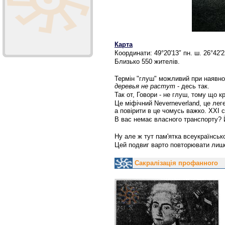
Карта
Координати: 49°20′13″ пн. ш. 26°42′2
Близько 550 жителів.
Термін "глуш" можливий при наявнос
деревья не растут
- десь так.
Так от, Говори - не глуш, тому що кр
Це міфічний Neverneverland, це лег
а повірити в це чомусь важко. ХХІ 
В вас немає власного транспорту? 
Ну але ж тут пам'ятка всеукраїнськ
Цей подвиг варто повторювати лише
Сакралізація профанного