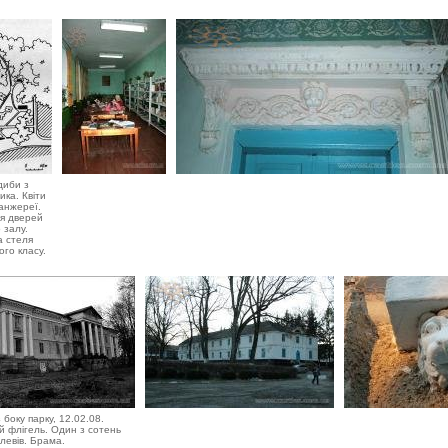
диби з
ка. Квіти
анжереї.
я дверей
 залу.
а стеля
го класу.
 боку парку, 12.02.08.
 флігель. Один з сотень
левів. Брама.