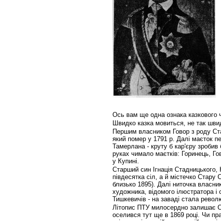
Ось вам ще одна ознака казкового ч
Швидко казка мовиться, не так шви
Першим власником Говор з роду Ста
який помер у 1791 р. Далі маєток пе
Тамерлана - круту б кар'єру зробив
руках чимало маєтків: Горинець, Го
у Купині.
Старший син Ігнація Стадницького, 
півдесятка сіл, а й містечко Стару 
близько 1895). Далі ниточка власник
художника, відомого ілюстратора і
Тишкевичів - на заваді стала револю
Літопис ПТУ милосердно залишає О.
оселився тут ще в 1869 році. Чи пр