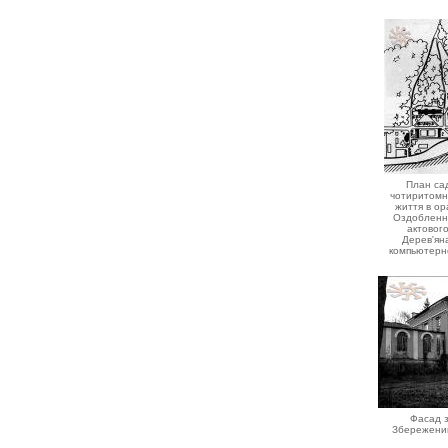
План са
чотиритомни
життя в ор
Оздобленн
актового
Дерев'ян
компьютерно
Фасад з
Збережений