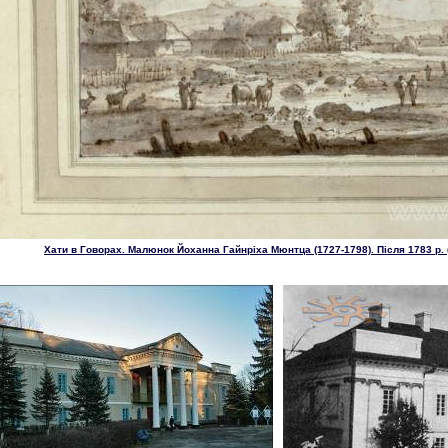
Хати в Говорах. Малюнок Йоханна Гайнріха Мюнтца (1727-1798). Після 1783 р. (