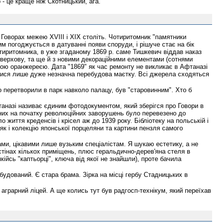
- це краще ніж Скотницький, ага.
 Говорах межею XVIII і ХІХ століть. Чотиритомник "памятники
 погоджується в датуванні появи споруди, і рішуче стає на бік
тиритомника, в уже згаданому 1869 р. саме Тишкевич віддав наказ
верхову, та ще й з новими декораційними елементами (сотнями
ною оранжереєю. Дата "1869" як час ремонту не викликає в Афтаназі
атися лише дуже незначна перебудова маєтку. Всі джерела сходяться
о перетворили в парк навколо палацу, був "старовинним". Хто б
аназі називає єдиним фотодокументом, який зберігся про Говори в
 з них на початку революційних заворушень було перевезено до
 життя креденсів і крісел аж до 1939 року. Бібліотеку на польській і
 як і колекцію японської порцеляни та картини пензля самого
ми, цікавими лише вузьким спеціалістам. Я шукаю естетику, а не
стінах кількох приміщень, плюс геральдично-дерев'яна стеля в
йсь "каптьорці", ключа від якої не знайшли), проте бачила
будований. Є стара брама. Зірка на місці гербу Стадницьких в
й аграрний ліцей. А ще колись тут був радгосп-технікум, який переїхав