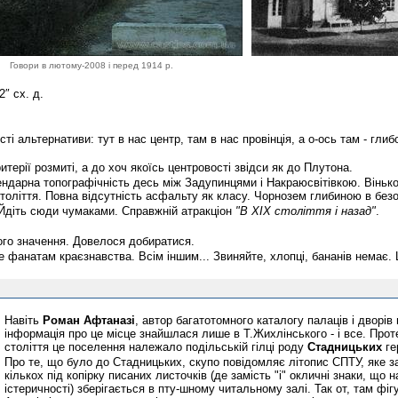
Говори в лютому-2008 і перед 1914 р.
2″ сх. д.
ті альтернативи: тут в нас центр, там в нас провінція, а о-ось там - гл
итерії розмиті, а до хоч якоїсь центровості звідси як до Плутона.
ендарна топографічність десь між Задупинцями і Накраюсвітівкою. Віньков
століття. Повна відсутність асфальту як класу. Чорнозем глибиною в безо
Йдіть сюди чумаками. Справжній атракціон
"В ХІХ століття і назад"
.
ого значення. Довелося добиратися.
 фанатам краєзнавства. Всім іншим... Звиняйте, хлопці, бананів немає.
Навіть
Роман Афтаназі
, автор багатотомного каталогу палаців і дворі
інформація про це місце знайшлася лише в Т.Жихлінського - і все. Проте
століття це поселення належало подільській гілці роду
Стадницьких
ге
Про те, що було до Стадницьких, скупо повідомляє літопис СПТУ, яке з
кількох під копірку писаних листочків (де замість "і" окличні знаки, щ
істеричності) зберігається в пту-шному читальному залі. Так от, там фі