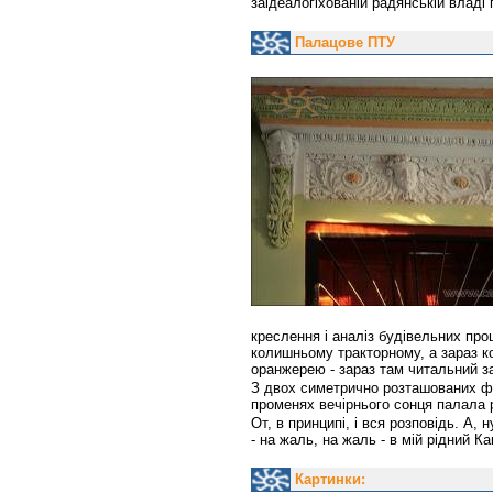
заідеалогіхованій радянській владі
Палацове ПТУ
креслення і аналіз будівельних про
колишньому тракторному, а зараз ко
оранжерею - зараз там читальний за
З двох симетрично розташованих флі
променях вечірнього сонця палала 
От, в принципі, і вся розповідь. А,
- на жаль, на жаль - в мій рідний Ка
Картинки: