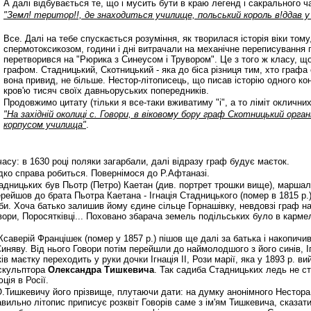
А далі відбувається те, що і мусить бути в краю легенд і сакрального
"Земл! територ!!, де знаходиться училище, польський король в!ддав у
Все. Далі на тебе спускається розуміння, як творилася історія віки тому
спермотоксикозом, години і дні витрачали на механічне переписування пе
перетворився на "Рюрика з Синеусом і Трувором". Це з того ж класу, що 
графом. Стадницький, Скотницький - яка до біса різниця тим, хто графа 
вона привид, не більше. Нестор-літописець, що писав історію одного к
кров'ю тисяч своїх давньоруських попередників.
Продовжимо цитату (тільки я все-таки вживатиму "і", а то ліміт окличних
"На західній околиці с. Говори, в віковому бору граф Скотницький орга
корпусом училища"
.
асу: в 1630 році поляки загарбали, далі відразу граф будує маєток.
дко справа робиться. Повернімося до Р.Афтаназі.
дницьких був Пьотр (Петро) Каетан (див. портрет трошки вище), маршал
рейшов до брата Пьотра Каетана - Ігнація Стадницького (помер в 1815 р.).
 би. Хоча батько залишив йому єдине сільце Горнашівку, невдовзі граф н
вори, Поросятківці... Поховано збарача земель подільських було в карме
Ксаверій Францішек (помер у 1857 р.) пішов ще далі за батька і накопичи
Синяву. Від нього Говори потім перейшли до наймолодшого з його синів, Ігн
ів маєтку переходить у руки дочки Ігнація ІІ, Рози марії, яка у 1893 р. в
 скульптора
Олександра Тишкевича
. Так садиба Стадницьких ледь не ст
ція в Росії.
Тишкевичу його прізвище, плутаючи дати: на думку анонімного Нестора
авильно літопис приписує розквіт Говорів саме з ім'ям Тишкевича, сказа