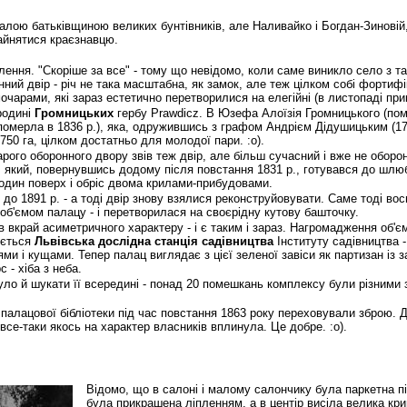
лою батьківщиною великих бунтівників, але Наливайко і Богдан-Зиновій, 
зайнятися краєзнавцю.
лення. "Скоріше за все" - тому що невідомо, коли саме виникло село з та
нний двір - річ не така масштабна, як замок, але теж цілком собі фортиф
чарами, які зараз естетично перетворилися на елегійні (в листопаді прин
 родині
Громницьких
гербу Prawdicz. В Юзефа Алоїзія Громницького (пом
померла в 1836 р.), яка, одружившись з графом Андрієм Дідушицьким (17
 750 га, цілком достатньо для молодої пари. :о).
рого оборонного двору звів теж двір, але більш сучасний і вже не оборо
, який, повернувшись додому після повстання 1831 р., готувався до шлюб
 один поверх і обріс двома крилами-прибудовами.
 до 1891 р. - а тоді двір знову взялися реконструйовувати. Саме тоді в
об'ємом палацу - і перетворилася на своєрідну кутову башточку.
в вкрай асиметричного характеру - і є таким і зараз. Нагромадження об'є
ується
Львівська дослідна станція садівництва
Інституту садівництва -
и і кущами. Тепер палац виглядає з цієї зеленої завіси як партизан із з
 - хіба з неба.
 було й шукати її всередині - понад 20 помешкань комплексу були різними
палацової бібліотеки під час повстання 1863 року переховували зброю. 
все-таки якось на характер власників вплинула. Це добре. :о).
Відомо, що в салоні і малому салончику була паркетна п
була прикрашена ліпленням, а в центір висіла велика к