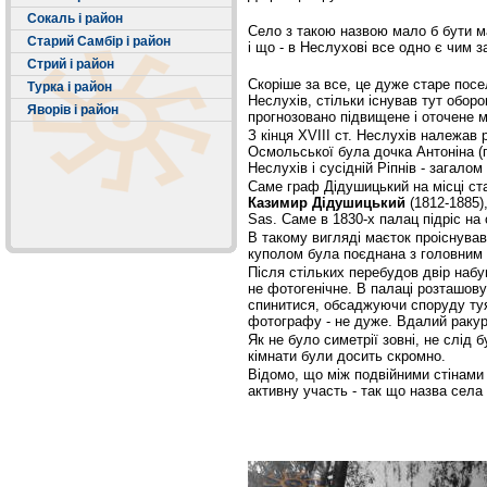
Сокаль і район
Село з такою назвою мало б бути ма
Старий Самбір і район
і що - в Неслухові все одно є чим 
Стрий і район
Скоріше за все, це дуже старе посе
Турка і район
Неслухів, стільки існував тут оборо
Яворів і район
прогнозовано підвищене і оточене мо
З кінця XVIII ст. Неслухів належав
Осмольської була дочка Антоніна (
Неслухів і сусідній Ріпнів - загалом
Саме граф Дідушицький на місці ста
Казимир Дідушицький
(1812-1885)
Sas. Саме в 1830-х палац підріс на
В такому вигляді маєток проіснував
куполом була поєднана з головним 
Після стільких перебудов двір набу
не фотогенічне. В палаці розташов
спинитися, обсаджуючи споруду туям
фотографу - не дуже. Вдалий ракурс
Як не було симетрії зовні, не слід
кімнати були досить скромно.
Відомо, що між подвійними стінами 
активну участь - так що назва села 