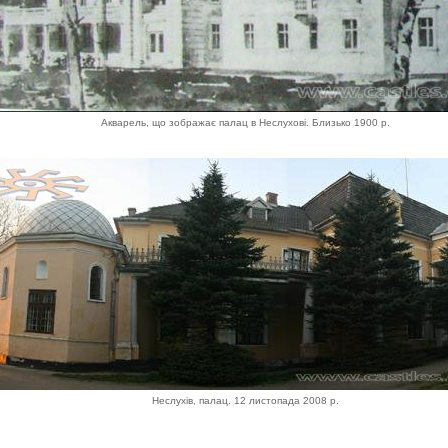
Акварель, що зображає палац в Неслухові. Близько 1900 р.
Неслухів, палац. 12 листопада 2008 р.