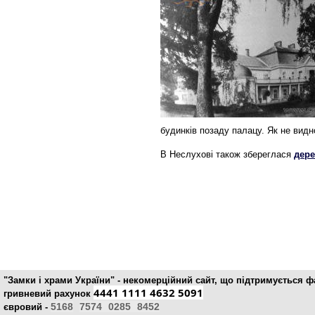
будинків позаду палацу. Як не видно
В Неслухові також збереглася
дере
"Замки і храми України" - некомерційний cайт, що підтримується 
4441 1111 4632 5091
гривневий рахунок
5168
7574
0285
8452
євровий -