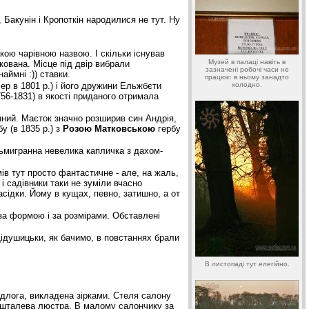
Бакунін і Кропоткін народилися не тут. Ну
кою чарівною назвою. І скільки існував
Музей в палаці навіть в
ікована. Місце під двір вибрали
зазначені робочі часи не
аймні :)) ставки.
працює: в ньому занадто
ер в 1801 р.) і його дружини Ельжбєти
холодно.
56-1831) в якості приданого отримала
нний. Маєток значно розширив син Андрія,
у (в 1835 р.) з
Розою Матковською
гербу
осьмигранна невелика капличка з дахом-
мів тут просто фантастичне - але, на жаль,
 і садівники таки не зуміли вчасно
асідки. Йому в кущах, певно, затишно, а от
 за формою і за розмірами. Обставлені
Дідушицьки, як бачимо, в повстаннях брали
В листопаді тут елегійно.
ідлога, викладена зірками. Стеля салону
ришталева люстра. В малому салончику за