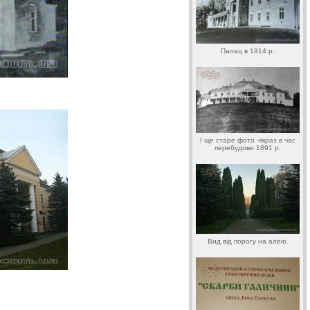
Палац в 1914 р.
І ще старе фото -якраз в час
перебудови 1891 р.
Вид від порогу на алею.