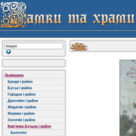
Львівщина
Броди і район
Буськ і район
Городок і район
Дрогобич і район
Жидачів і район
Жовква і район
Золочів і район
Кам'янка-Бузька і район
Батятичі