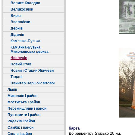
Велике Колодно
Великосілки
Вирів
Вислобоки
Дернів
Дідилів
Кам'янка-Бузька
Кам'янка-Бузька.
Миколаївська церква
Неслухів
Новий Став
Новий і Старий Яричеви
Тадані
Цвинтар Першої світової
Львів
Миколаїв і район
Мостиська і район
Перемишляни і район
Пустомити і район
Радехів і район
Самбір і район
Карта
До райцентру близько 20 км.
Сколе і район