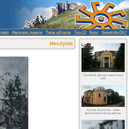
етайп
Населені пункти
Типи об'єктів
Топ-13
Блог
Guest-Up-Oh?
Неслухів
Головний фасад ховається в
туях.
Кутова башточка - саме
фотогенічне місце маєтку.