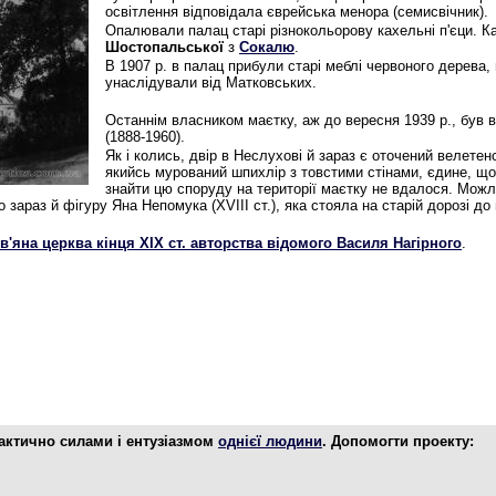
освітлення відповідала єврейська менора (семисвічник).
Опалювали палац старі різнокольорову кахельні п'єци. К
Шостопальської
з
Сокалю
.
В 1907 р. в палац прибули старі меблі червоного дерева, 
унаслідували від Матковських.
Останнім власником маєтку, аж до вересня 1939 р., був
(1888-1960).
Як і колись, двір в Неслухові й зараз є оточений велете
якийсь мурований шпихлір з товстими стінами, єдине, що 
знайти цю споруду на території маєтку не вдалося. Можл
 зараз й фігуру Яна Непомука (XVIII ст.), яка стояла на старій дорозі до
в'яна церква кінця ХІХ ст. авторства відомого Василя Нагірного
.
фактично силами і ентузіазмом
однієї людини
. Допомогти проекту: