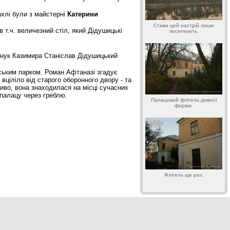
ахлі були з майстерні
Катерини
Стави цей настрій лише
в т.ч. величезний стіл, який Дідушицькі
посилюють.
 внук Казимира Станіслав Дідушицький
нським парком. Роман Афтаназі згадує
вціліло від старого оборонного двору - та
иво, вона знаходилася на місці сучасних
 палацу через греблю.
Палацовий флігель дивної
форми.
Флігель ще раз.