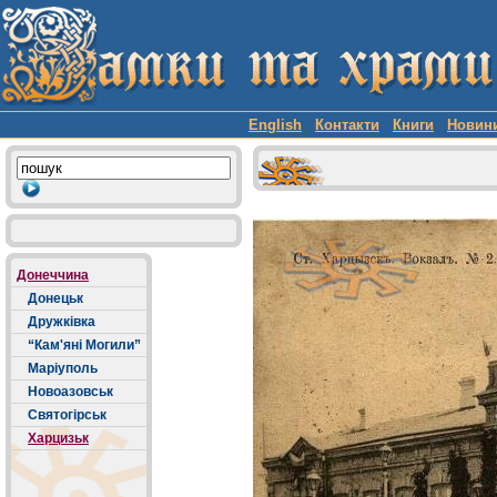
English
Контакти
Книги
Новин
Донеччина
Донецьк
Дружківка
“Кам'яні Могили”
Маріуполь
Новоазовськ
Святогірськ
Харцизьк