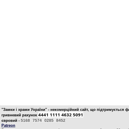
"Замки і храми України" - некомерційний cайт, що підтримується 
4441 1111 4632 5091
гривневий рахунок
5168
7574
0285
8452
євровий -
Patreon