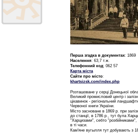
Перша згадка в документах
: 1869
Населення
: 63,7 т.ж.
Телефонний код
: 062 57
Карта міста
Сайти про місто
:
khartsizsk.com/index.php
Розташоване у серці Донецької обла
Великий промисловий центр і залізн
цікавинок - регіональний ландшафтн
Червоної книги України.
Місто засноване в 1869 р. при заліз
до станції, в 1786 р., тут була Хар
"Харцизами", себто "розбійниками", 
в ті часи.
Кам'яне вугылля тут добувають з 18